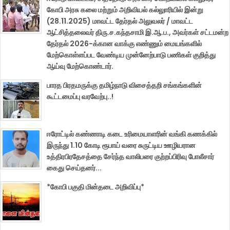
கோபி அரசு கலை மற்றும் அறிவியல் கல்லுாரியில் இன்று
(28.11.2025) மாவட்ட தேர்தல் அலுவலர் / மாவட்ட
ஆட்சித்தலைவர் திரு.ச.கந்தசாமி இ.ஆ.ப., அவர்கள் சட்டமன்ற
தேர்தல் 2026-க்கான வாக்கு எண்ணும் மையங்களில்
மேற்கொள்ளப்பட வேண்டிய முன்னேற்பாடு பணிகள் குறித்து
ஆய்வு மேற்கொண்டார்.
பாரத பிரதமருக்கு தமிழ்நாடு விசைத்தறி சங்கங்களின்
கூட்டமைப்பு வரவேற்பு..!
ஈரோட்டில் கண்ணாடி கடை உரிமையாளரின் வங்கி கணக்கில்
இருந்து 1.10 கோடி ரூபாய் வரை சுருட்டிய ஊழியரான
உத்திரபிரதேசத்தை சேர்ந்த வாலிபரை குற்றப்பிரிவு போலீசார்
கைது செய்தனர்...
*கோபி பகுதி மின்தடை அறிவிப்பு*