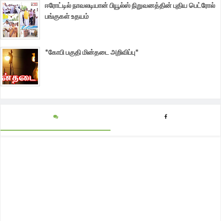
ஈரோட்டில் நாவலடியான் பியூல்ஸ் நிறுவனத்தின் புதிய பெட்ரோல்
பங்குகள் உதயம்
*கோபி பகுதி மின்தடை அறிவிப்பு*