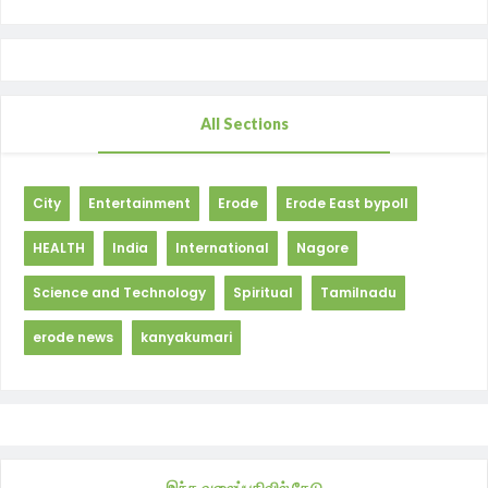
All Sections
City
Entertainment
Erode
Erode East bypoll
HEALTH
India
International
Nagore
Science and Technology
Spiritual
Tamilnadu
erode news
kanyakumari
இந்த வலைப்பதிவில் தேடு