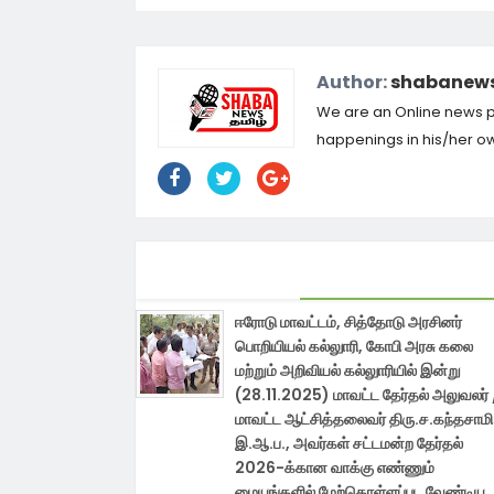
Author:
shabanews
We are an Online news por
happenings in his/her own
ஈரோடு மாவட்டம், சித்தோடு அரசினர்
பொறியியல் கல்லுாரி, கோபி அரசு கலை
மற்றும் அறிவியல் கல்லுாரியில் இன்று
(28.11.2025) மாவட்ட தேர்தல் அலுவலர் 
மாவட்ட ஆட்சித்தலைவர் திரு.ச.கந்தசாமி
இ.ஆ.ப., அவர்கள் சட்டமன்ற தேர்தல்
2026-க்கான வாக்கு எண்ணும்
மையங்களில் மேற்கொள்ளப்பட வேண்டிய