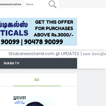
ommunication
abanewstamil.com @ UPDATES | உலக செய்திகள் அனை
SHABA TV
AD