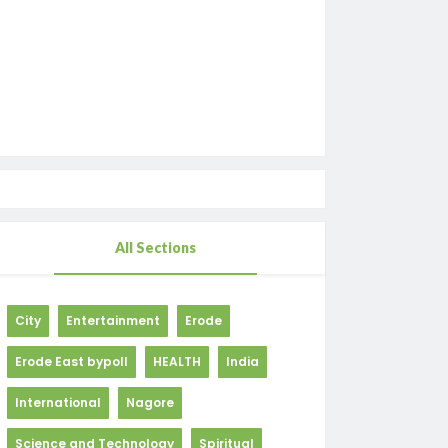
All Sections
City
Entertainment
Erode
Erode East bypoll
HEALTH
India
International
Nagore
Science and Technology
Spiritual