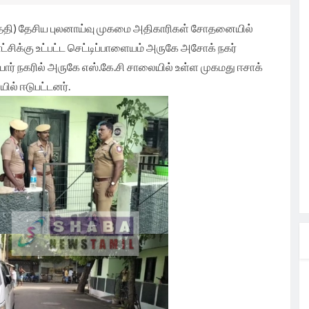
ற
ந்து
்க
 தேதி) தேசிய புலனாய்வு முகமை அதிகாரிகள் சோதனையில்
கனங்களை
டம்.
த்
ின்
ட்சிக்கு உட்பட்ட செட்டிப்பாளையம் அருகே அசோக் நகர்
ரியார் நகரில் அருகே எஸ்.கே.சி சாலையில் உள்ள முகமது ஈசாக்
ாயிகள்
ாவிடம்
முக்கிய
கட்டக்
ாவிரி
ில் ஈடுபட்டனர்.
சாயிகள்
ழ்வு.
லும் வறண்ட
சங்கம்
ங்கிய
தல்வருக்கு
ண்டான
ரிவித்து
 தமிழன்
சந்தித்த
காரம்
் முறையாக
கைவினைஞர்
எடுக்க
மையாக
ணீரை
்பில்
யிகளுக்கு
ில
க TVK
தமிழக
தலைவர்
ி