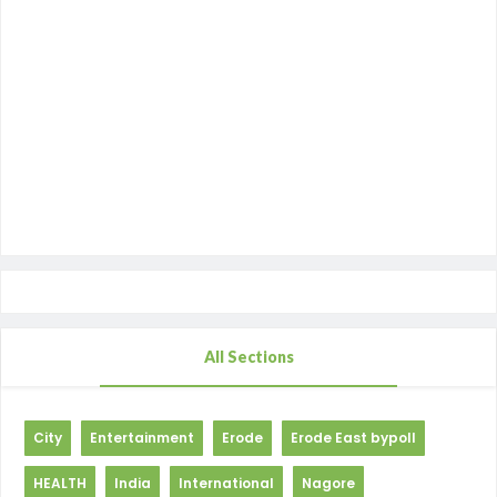
All Sections
City
Entertainment
Erode
Erode East bypoll
HEALTH
India
International
Nagore