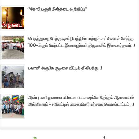
*கோபி பகுதி மின்தடை அறிவிப்பு*
பெருந்துறை மேற்கு ஒன்றியத்தில் மாற்றுக் கட்சியைச் சேர்ந்த
100-க்கும் மேற்பட்ட இளைஞர்கள் திமுகவில் இணைந்தனர்..!
பவானி அருகே குடிசை வீட்டில் தீ விபத்து..!
அன்புமணி தலைமையிலான பாமகவுக்கே தேர்தல் ஆணையம்
அங்கீகாரம் - ஈரோட்டில் பாமகவினர் உற்சாக கொண்டாட்டம் ..!