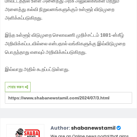
மாவட்டத்தில் உள்ள அனைத்து அரசு அலுவலகங்கள் மற்றும்
அனைத்து கல்வி நிறுவனங்களுக்கும் உள்ளூர் விடுமுறை
சங்க மாநில தலைவர் வேலுச்சாமி வேண்டுகோள்.
அளிக்கப்படுகிறது.
இந்த உள்ளூர் விடுமுறை செலாவணி முறிச்சட்டம் 1881-ன்கீழ்
அறிவிக்கப்படவில்லை என்பதால் வங்கிகளுக்கு இவ்விடுமுறை
பொருந்தாது எனவும் அறிவிக்கப்படுகிறது.
இவ்வாறு அதில் கூறப்பட்டுள்ளது.
শেয়ার করুন
Author:
shabanewstamil
We are an Online news portal that aims