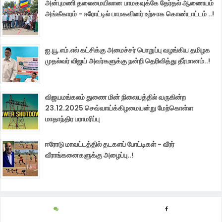
அன்புமணி தலைமையிலான பாமகவுக்கே தேர்தல் ஆணையம்
அங்கீகாரம் - ஈரோட்டில் பாமகவினர் உற்சாக கொண்டாட்டம் ..!
ஐ.யூ.எம்.எல் கட்சிக்கு அமைச்சர் பொறுப்பு வழங்கிய தமிழக
முதல்வர் விஜய் அவர்களுக்கு நன்றி தெரிவித்து தீர்மானம்..!
விஜயமங்கலம் துணை மின் நிலையத்தில் வருகின்ற
23.12.2025 செவ்வாய்க்கிழமையன்று மேற்கொள்ள
மாதாந்திர பராமரிப்பு
ஈரோடு மாவட்டத்தில் தடகளப் போட்டிகள் - வீரர்
வீராங்கனைகளுக்கு அழைப்பு..!