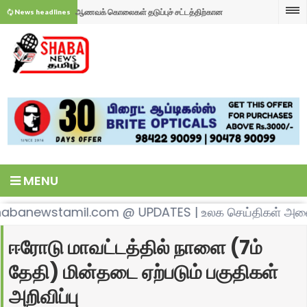
ஆணவக் கொலைகள் தடுப்புச் சட்டத்திற்கான
News headlines
ஆணையத்திடம் சேலம் சென்ட்ரல் சட்டக்கல்லுாரி சார்பில்
தமிழக எதிர்க்கட்சித் தலைவர் உதயநிதி கைது. சேலம்
பரிந்துரைகள் சமர்ப்பிக்கப்பட்டது.
அரியானூரில் சாலை மறியலில் ஈடுபட்ட திமுகவினர். சேலம்
தமிழக விவசாயிகளின் வாழ்வாதாரம் மற்றும் உரிமைக்காக
கோவை தேசிய நெடுஞ்சாலையில் போக்குவரத்து பாதிப்பு.
தமிழக முதல்வர் ஆர்வம் காட்டாமல், எதிர்க்கட்சி தலைவர்
சேலத்தில் ஆடிப்பெருக்கு நன்னாளில் அம்மனுக்கு தாலி
மற்றும் எதிர் கட்சி சட்டமன்ற உறுப்பினர்களை கைது
மாற்றி சிறப்பு வழிபாடு.. அங்காளம்மனின் அதி தீவிர
காவிரி தாயே வாழ்க வளமுடன்...என ஆடிப்பெருக்கு நல்
செய்வதில் மட்டும் ஏன் இத்தனை ஆர்வம் காட்டுவது ஏன்
பக்தரின் சிறப்பு வழிபாட்டால் பக்தர்கள் நெகிழ்ச்சி....
வாழ்த்துக்களை தெரிவித்துள்ளார் உழவர் பெருந்தலைவர்
மேகதாது மற்றும் காவிரி நீர் பங்கீட்டு விவகாரம்.
??? .தமிழக விவசாயிகள் சங்க மாநில தலைவர் வேலுச்சாமி
நாராயணசாமி நாயுடுவின் தமிழக விவசாயிகள் சங்க
தமிழகத்திற்கு துரோகம் இழைத்து வரும் கர்நாடக அரசை
கர்நாடகா அணைகளில் இருந்து தமிழகத்திற்கு தண்ணீர்
MENU
தமிழக முதலமைச்சருக்கு சரமாரி கேள்வி. இதுகுறித்து
மாநில தலைவர் வேலுச்சாமி.
கண்டித்து வரும் 13-ஆம் தேதி கர்நாடகாவில் இருந்து
திறந்து விட முடியாது என கை விரிப்பு.கர்நாடகா அரசு மேல்
கர்நாடக விளைப் பொருட்களை ஏற்றி வரும் லாரிகளை
தமிழக விவசாயிகளுக்கு பதில் கூற வேண்டும் என்றும்
தமிழகம் வழியாக செல்லும் அனைத்து அத்தியாவசிய
முறையீடு செய்வதால் எந்த ஒரு பலனும் இல்லை,.
தடுத்து நிறுத்தும் போராட்டத்திற்கு, காவல்துறை அனுமதி
சேலம் மாமன்ற கூட்டத்தில், திமுக மேயரால் தொடர்ச்சியாக
ewstamil.com @ UPDATES | உலக செய்திகள் அனைத்த
முதல்வருக்கு வலியுறுத்தல்.
சேவைகளும் தடுத்து நிறுத்தும் மிகப்பெரிய போராட்டம்.
தமிழ்நாடு அரசு தான் விரைந்து உச்சநீதிமன்றம் நாட
மறுக்கப்பட்ட நிலையில், சாலையை மறித்து ஆர்ப்பாட்டம்
அவமதிக்கப்படும் பெண் துணை மேயர் சாரதா தேவி
நாட்டின் உயரிய விருதான பத்மஸ்ரீ விருது பெற்று மாங்கனி
ஈரோடு மாவட்டத்தில் நாளை (7ம்
தமிழக விவசாயிகள் சங்க மாநில தலைவர் வேலுச்சாமி
வேண்டும். டி.கே.சிவகுமாருக்கு தமிழக விவசாயிகள் சங்க
நடத்த முயன்ற தமிழக விவசாயிகள் சங்க மாநிலத் தலைவர்
மாணிக்கம். சேலம் மாநகர மேயர் இன் அநாகரிக செயல்
மாநகருக்கு பெருமை சேர்த்த சிற்ப ஸ்தபதி. சேலம் மாவட்ட
மேகதாது அணை விவகாரம். வரும் 30.07.2026 முதல்,
தேதி) மின்தடை ஏற்படும் பகுதிகள்
மிகக் கடுமையான எச்சரிக்கை.
மாநில தலைவர் வேலுச்சாமி பதிலடி.
வேலுசாமியை போலீசார் கைது ஆக சொல்லி
குறித்து தமிழக முதல்வரின் கவனத்திற்கு கொண்டு
தமிழ் மாநில காங்கிரஸ் நிர்வாகிகள் சந்தித்து மரியாதை
கர்நாடகாவில் உற்பத்தி செய்யப்பட்டு தமிழகத்தில்
இந்துக் கடவுள்களை தரிசிக்க பக்தர்களை
அறிவிப்பு
வற்புறுத்தியதால் பரபரப்பு.
சென்று புகார் அளிக்க உள்ளதாகவும் வேதனை.
விற்பனைக்காகக் கொண்டு வரப்படும் பூக்கள்,
வாடிக்கையாளர்களாக பாவிக்கும் இந்து சமய அறநிலையத்
மேகதாது விவகாரம் தொடர்பாக தமிழக முதல்வர்