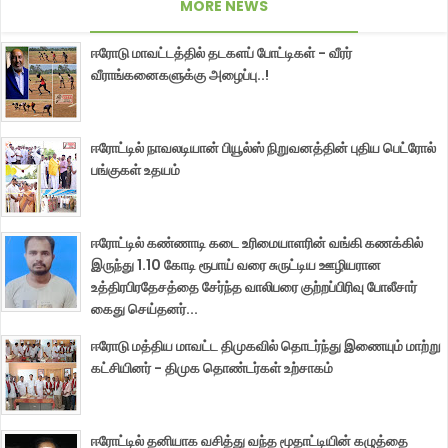
MORE NEWS
ஈரோடு மாவட்டத்தில் தடகளப் போட்டிகள் - வீரர்
வீராங்கனைகளுக்கு அழைப்பு..!
ஈரோட்டில் நாவலடியான் பியூல்ஸ் நிறுவனத்தின் புதிய பெட்ரோல்
பங்குகள் உதயம்
ஈரோட்டில் கண்ணாடி கடை உரிமையாளரின் வங்கி கணக்கில்
இருந்து 1.10 கோடி ரூபாய் வரை சுருட்டிய ஊழியரான
உத்திரபிரதேசத்தை சேர்ந்த வாலிபரை குற்றப்பிரிவு போலீசார்
கைது செய்தனர்...
ஈரோடு மத்திய மாவட்ட திமுகவில் தொடர்ந்து இணையும் மாற்று
கட்சியினர் - திமுக தொண்டர்கள் உற்சாகம்
ஈரோட்டில் தனியாக வசித்து வந்த மூதாட்டியின் கழுத்தை