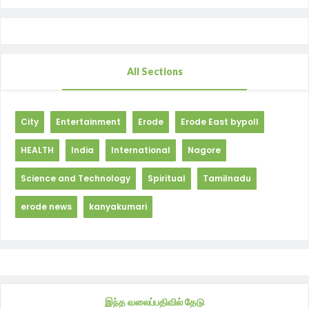
All Sections
City
Entertainment
Erode
Erode East bypoll
HEALTH
India
International
Nagore
Science and Technology
Spiritual
Tamilnadu
erode news
kanyakumari
இந்த வலைப்பதிவில் தேடு