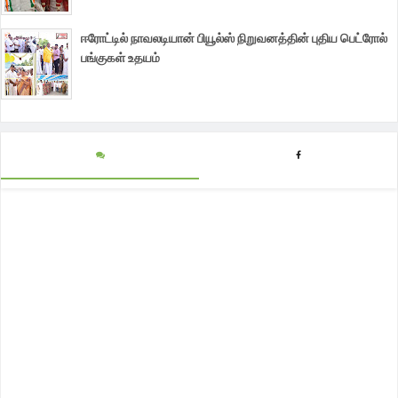
ஈரோட்டில் நாவலடியான் பியூல்ஸ் நிறுவனத்தின் புதிய பெட்ரோல்
பங்குகள் உதயம்