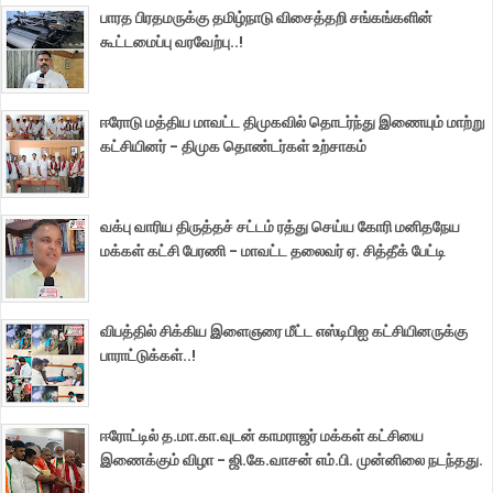
பாரத பிரதமருக்கு தமிழ்நாடு விசைத்தறி சங்கங்களின்
கூட்டமைப்பு வரவேற்பு..!
ஈரோடு மத்திய மாவட்ட திமுகவில் தொடர்ந்து இணையும் மாற்று
கட்சியினர் - திமுக தொண்டர்கள் உற்சாகம்
வக்பு வாரிய திருத்தச் சட்டம் ரத்து செய்ய கோரி மனிதநேய
மக்கள் கட்சி பேரணி - மாவட்ட தலைவர் ஏ. சித்தீக் பேட்டி
விபத்தில் சிக்கிய இளைஞரை மீட்ட எஸ்டிபிஐ கட்சியினருக்கு
பாராட்டுக்கள்..!
ஈரோட்டில் த.மா.கா.வுடன் காமராஜர் மக்கள் கட்சியை
இணைக்கும் விழா - ஜி.கே.வாசன் எம்.பி. முன்னிலை நடந்தது.