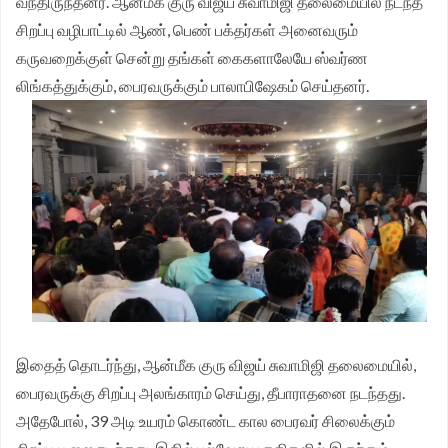
வந்திருந்தனர். ஆன்மீக குரு விஜய் சுவாமிஜி தலைமையில் நடந்த
சிறப்பு வழிபாட்டில் ஆண், பெண் பக்தர்கள் அனைவரும்
முதலமைச்சர் தீர்க்கமாக வலியுறுத்த தமிழக விவசாயிகள்
கருவறைக்குள் சென்று தங்கள் கைகளாலேயே ஸ்வர்ண
சங்க மாநில தலைவர் வேலுச்சாமி வேண்டுகோள்.
லிங்கத்துக்கும், பைரவருக்கும் பாலாபிஷேகம் செய்தனர்.
இதைத் தொடர்ந்து, ஆன்மீக குரு விஜய் சுவாமிஜி தலைமையில்,
பைரவருக்கு சிறப்பு அலங்காரம் செய்து, தீபாராதனை நடந்தது.
அதேபோல், 39 அடி உயரம் கொண்ட கால பைரவர் சிலைக்கும்