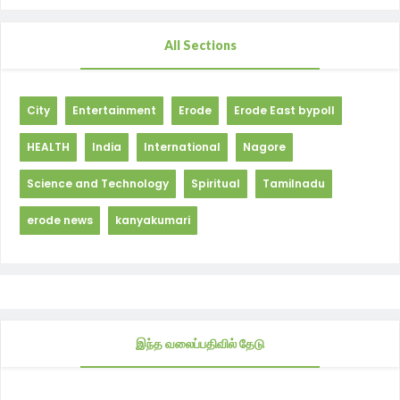
All Sections
City
Entertainment
Erode
Erode East bypoll
HEALTH
India
International
Nagore
Science and Technology
Spiritual
Tamilnadu
erode news
kanyakumari
இந்த வலைப்பதிவில் தேடு