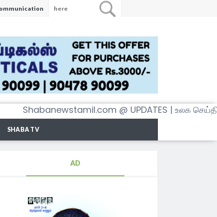
ommunication
habanewstamil.com @ UPDATES | உலக செய்திகள் அ
SHABA TV
AD