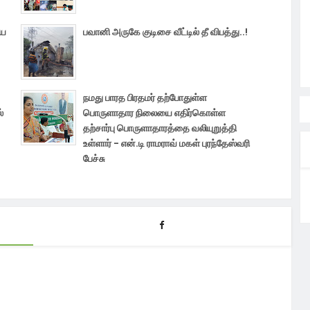
மய
பவானி அருகே குடிசை வீட்டில் தீ விபத்து..!
நமது பாரத பிரதமர் தற்போதுள்ள
்
பொருளாதார நிலையை எதிர்கொள்ள
தற்சார்பு பொருளாதாரத்தை வலியுறுத்தி
உள்ளார் - என்.டி ராமராவ் மகள் புரந்தேஸ்வரி
பேச்சு