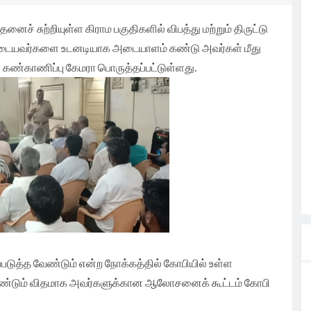
ற
ந்து
்க
ைச் சுற்றியுள்ள கிராம பகுதிகளில் விபத்து மற்றும் திருட்டு
கனங்களை
டம்.
த்
ின்
்புடையவர்களை உடனடியாக அடையாளம் கண்டு அவர்கள் மீது
கண்காணிப்பு கேமரா பொருத்தப்பட்டுள்ளது.
ாயிகள்
ாவிடம்
முக்கிய
கட்டக்
ாவிரி
சாயிகள்
ழ்வு.
லும் வறண்ட
சங்கம்
ங்கிய
தல்வருக்கு
ண்டான
ரிவித்து
 தமிழன்
சந்தித்த
காரம்
் முறையாக
கைவினைஞர்
எடுக்க
மையாக
ணீரை
்பில்
யிகளுக்கு
ில
க TVK
தமிழக
தலைவர்
ுத்த வேண்டும் என்ற நோக்கத்தில் கோபியில் உள்ள
ண்டும் விதமாக அவர்களுக்கான ஆலோசனைக் கூட்டம் கோபி
ி