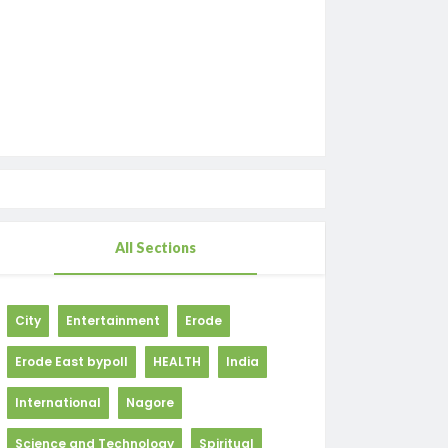
All Sections
City
Entertainment
Erode
Erode East bypoll
HEALTH
India
International
Nagore
Science and Technology
Spiritual