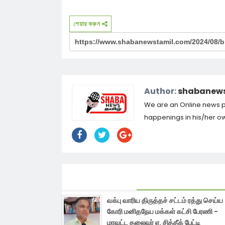
শেয়ার করুন
Author:
shabanews
We are an Online news por
happenings in his/her own
வக்பு வாரிய திருத்தச் சட்டம் ரத்து செய்ய
கோரி மனிதநேய மக்கள் கட்சி பேரணி -
மாவட்ட தலைவர் ஏ. சித்தீக் பேட்டி