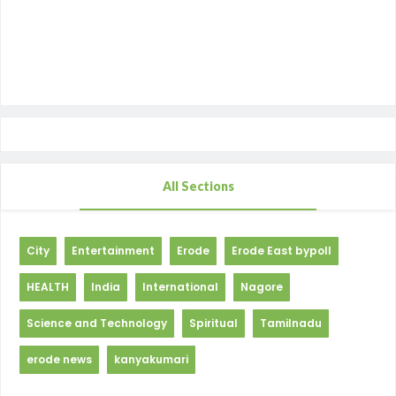
All Sections
City
Entertainment
Erode
Erode East bypoll
HEALTH
India
International
Nagore
Science and Technology
Spiritual
Tamilnadu
erode news
kanyakumari