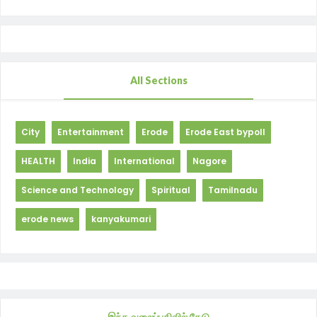
All Sections
City
Entertainment
Erode
Erode East bypoll
HEALTH
India
International
Nagore
Science and Technology
Spiritual
Tamilnadu
erode news
kanyakumari
இந்த வலைப்பதிவில் தேடு