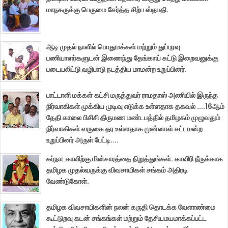
மாநகருக்கு பெருமை சேர்த்த சிற்ப ஸ்தபதி.
ஆடி முதல் நாளில் பொதுமக்கள் மற்றும் துப்புரவு
பணியாளர்களுடன் இணைந்து தேங்காய் சுட்டு இறைவனுக்கு
படையலிட்டு வழிபாடு நடத்திய மாமன்ற உறுப்பினர்.
பாட்டாளி மக்கள் கட்சி மருத்துவர் ராமதாஸ் அணியில் இருந்த
நிர்வாகிகள் முக்கிய முடிவு எடுக்க உள்ளதாக தகவல் ....16ஆம்
தேதி காலை பிசிசி திருமண மண்டபத்தில் தமிழகம் முழுவதும்
நிர்வாகிகள் வருகை தர உள்ளதாக முன்னாள் சட்டமன்ற
உறுப்பினர் அருள் பேட்டி....
கர்நாடகாவிற்கு மின்சாரத்தை நிறுத்துங்கள். காவிரி நீருக்காக
தமிழக முதல்வருக்கு விவசாயிகள் சங்கம் அதிரடி
வேண்டுகோள்.
தமிழக விவசாயிகளின் நலன் கருதி தொடக்க வேளாண்மை
கூட்டுறவு கடன் சங்கங்கள் மற்றும் தேசியமயமாக்கப்பட்ட