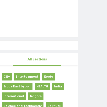
All Sections
City
Entertainment
Erode
Erode East bypoll
HEALTH
India
International
Nagore
Science and Technology
Spiritual