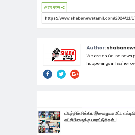
শেয়ার করুন
Author:
shabanews
We are an Online news por
happenings in his/her own
விபத்தில் சிக்கிய இளைஞரை மீட்ட எஸ்டிப
கட்சியினருக்கு பாராட்டுக்கள்..!