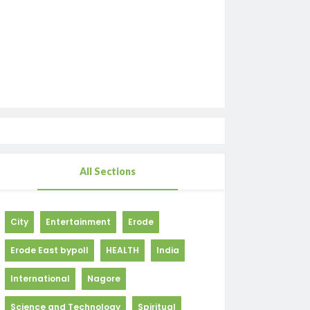
All Sections
City
Entertainment
Erode
Erode East bypoll
HEALTH
India
International
Nagore
Science and Technology
Spiritual