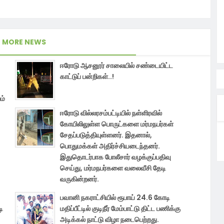
MORE NEWS
ஈரோடு ஆசனூர் சாலையில் சண்டையிட்ட
காட்டுப் பன்றிகள்..!
ம்
ஈரோடு வில்லரசம்பட்டியில் நள்ளிரவில்
கோயிலிலுள்ள பொருட்களை மர்மநபர்கள்
சேதப்படுத்தியுள்ளனர். இதனால்,
பொதுமக்கள் அதிர்ச்சியடைந்தனர்.
இதுதொடர்பாக போலீசார் வழக்குப்பதிவு
செய்து, மர்மநபர்களை வலைவீசி தேடி
வருகின்றனர்.
பவானி நகராட்சியில் ரூபாய் 24.6 கோடி
டி
மதிப்பீட்டில் குடிநீர் மேம்பாட்டு திட்ட பணிக்கு
அடிக்கல் நாட்டு விழா நடைபெற்றது.