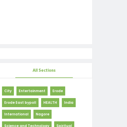
All Sections
City
Entertainment
Erode
Erode East bypoll
HEALTH
India
International
Nagore
Science and Technology
Spiritual