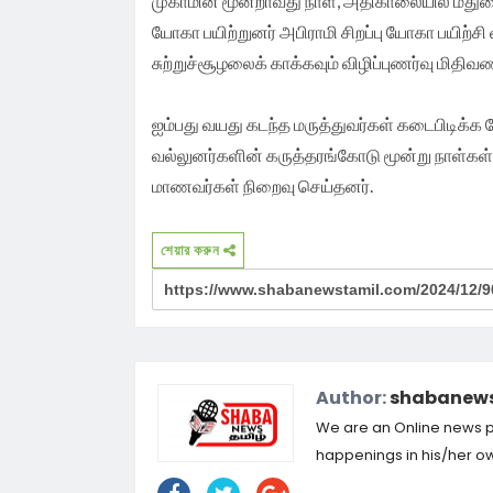
முகாமின் மூன்றாவது நாள், அதிகாலையில் மதுர
யோகா பயிற்றுனர் அபிராமி சிறப்பு யோகா பயிற்சி
சுற்றுச்சூழலைக் காக்கவும் விழிப்புணர்வு மிதிவ
ஐம்பது வயது கடந்த மருத்துவர்கள் கடைபிடிக்க வே
வல்லுனர்களின் கருத்தரங்கோடு மூன்று நாள்கள
மாணவர்கள் நிறைவு செய்தனர்.
শেয়ার করুন
Author:
shabanews
We are an Online news por
happenings in his/her own