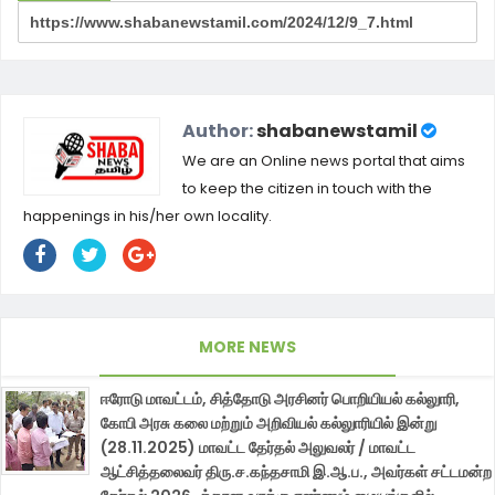
Author:
shabanewstamil
We are an Online news portal that aims
to keep the citizen in touch with the
happenings in his/her own locality.
MORE NEWS
ஈரோடு மாவட்டம், சித்தோடு அரசினர் பொறியியல் கல்லுாரி,
கோபி அரசு கலை மற்றும் அறிவியல் கல்லுாரியில் இன்று
(28.11.2025) மாவட்ட தேர்தல் அலுவலர் / மாவட்ட
ஆட்சித்தலைவர் திரு.ச.கந்தசாமி இ.ஆ.ப., அவர்கள் சட்டமன்ற