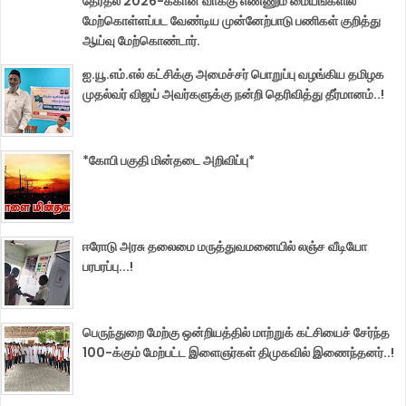
தேர்தல் 2026-க்கான வாக்கு எண்ணும் மையங்களில்
மேற்கொள்ளப்பட வேண்டிய முன்னேற்பாடு பணிகள் குறித்து
ஆய்வு மேற்கொண்டார்.
ஐ.யூ.எம்.எல் கட்சிக்கு அமைச்சர் பொறுப்பு வழங்கிய தமிழக
முதல்வர் விஜய் அவர்களுக்கு நன்றி தெரிவித்து தீர்மானம்..!
*கோபி பகுதி மின்தடை அறிவிப்பு*
ஈரோடு அரசு தலைமை மருத்துவமனையில் லஞ்ச வீடியோ
பரபரப்பு...!
பெருந்துறை மேற்கு ஒன்றியத்தில் மாற்றுக் கட்சியைச் சேர்ந்த
100-க்கும் மேற்பட்ட இளைஞர்கள் திமுகவில் இணைந்தனர்..!