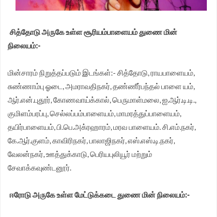
சித்தோடு அருகே உள்ள சூரியம்பாளையம் துணை மின்
நிலையம்:-
மின்சாரம் நிறுத்தப்படும் இடங்கள்:- சித்தோடு, ராயபாளையம்,
சுண்ணாம்பு ஓடை, அமராவதிநகர், தண்ணீர்பந்தல் பாளை யம்,
ஆர்.என்.புதூர், கோணவாய்க்கால், பெருமாள்மலை, ஐ.ஆர்.டி.டி.,
குமிளம்பரப்பு, செல்லப்பம்பாளையம், மாமரத்துப்பாளையம்,
தயிர்பாளையம், பி.பெ.அக்ரஹாரம், மரவ பாளையம். சி.எம்.நகர்,
கே.ஆர்.குளம், காவிரிநகர், பாலாஜிநகர், எஸ்.எஸ்.டி.நகர்,
வேலன்நகர், ஊத்துக்காடு, பெரியபுலியூர் மற்றும்
சேவாக்கவுண்டனூர்.
ஈரோடு அருகே உள்ள மேட்டுக்கடை துணை மின் நிலையம்:-