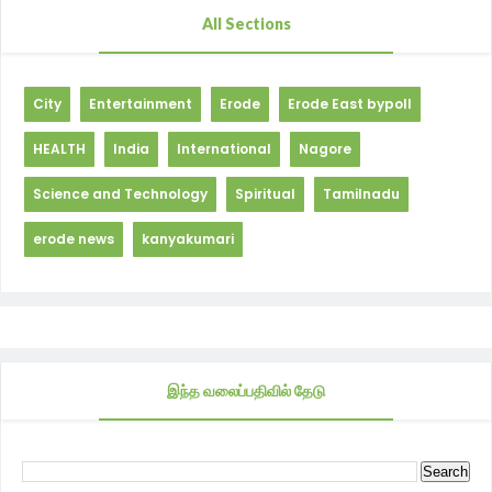
All Sections
City
Entertainment
Erode
Erode East bypoll
HEALTH
India
International
Nagore
Science and Technology
Spiritual
Tamilnadu
erode news
kanyakumari
இந்த வலைப்பதிவில் தேடு