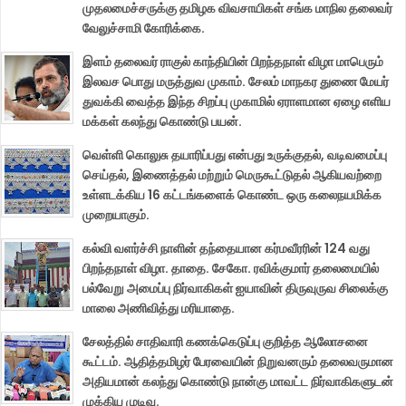
முதலமைச்சருக்கு தமிழக விவசாயிகள் சங்க மாநில தலைவர்
வேலுச்சாமி கோரிக்கை.
இளம் தலைவர் ராகுல் காந்தியின் பிறந்தநாள் விழா மாபெரும்
இலவச பொது மருத்துவ முகாம். சேலம் மாநகர துணை மேயர்
துவக்கி வைத்த இந்த சிறப்பு முகாமில் ஏராளமான ஏழை எளிய
மக்கள் கலந்து கொண்டு பயன்.
வெள்ளி கொலுசு தயாரிப்பது என்பது உருக்குதல், வடிவமைப்பு
செய்தல், இணைத்தல் மற்றும் மெருகூட்டுதல் ஆகியவற்றை
உள்ளடக்கிய 16 கட்டங்களைக் கொண்ட ஒரு கலைநயமிக்க
முறையாகும்.
கல்வி வளர்ச்சி நாளின் தந்தையான கர்மவீரரின் 124 வது
பிறந்தநாள் விழா. தாதை. சேகோ. ரவிக்குமார் தலைமையில்
பல்வேறு அமைப்பு நிர்வாகிகள் ஐயாவின் திருவுருவ சிலைக்கு
மாலை அணிவித்து மரியாதை.
சேலத்தில் சாதிவாரி கணக்கெடுப்பு குறித்த ஆலோசனை
கூட்டம். ஆதித்தமிழர் பேரவையின் நிறுவனரும் தலைவருமான
அதியமான் கலந்து கொண்டு நான்கு மாவட்ட நிர்வாகிகளுடன்
முக்கிய முடிவு.