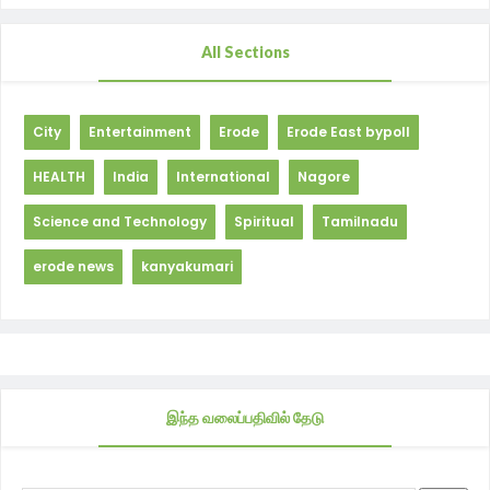
All Sections
City
Entertainment
Erode
Erode East bypoll
HEALTH
India
International
Nagore
Science and Technology
Spiritual
Tamilnadu
erode news
kanyakumari
இந்த வலைப்பதிவில் தேடு