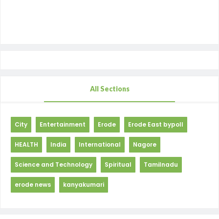
All Sections
City
Entertainment
Erode
Erode East bypoll
HEALTH
India
International
Nagore
Science and Technology
Spiritual
Tamilnadu
erode news
kanyakumari