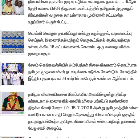
நிர்வாகிகள் முக்கிய முடிவு எடுக்க உள்ளதாக தகவல் ....16ஆம்
தேதி காலை பிசிசி திருமண மண்டபத்தில் தமிழகம் முழுவதும்
நிர்வாகிகள் வருகை தர உள்ளதாக முன்னாள் சட்டமன்ற
உறுப்பினர் அருள் பேட்டி....
வெள்ளி கொலுசு தயாரிப்பது என்பது உருக்குதல், வடிவமைப்பு
செய்தல், இணைத்தல் மற்றும் மெருகூட்டுதல் ஆகியவற்றை
உள்ளடக்கிய 16 கட்டங்களைக் கொண்ட ஒரு கலைநயமிக்க
முறையாகும்.
சேலம் கெங்கவல்லியில் அம்பேத்கர் சிலை விவகாரம் தொடர்பாக
தமிழக முதலமைச்சர் நடவடிக்கை எடுக்க வேண்டும். சேலத்தில்
இந்திய குடியரசு கட்சி சார்பில் மாபெரும் கண்டன ஆர்ப்பாட்டம்.
தமிழக விவசாயிகளை மிகப்பெரிய அளவில் ஒன்று திரட்டி
கர்நாடகா அணைகளில் காவிரி உரிமை பங்கீட்டு தண்ணீரை
திறக்க கோரி போராடட்ம். 15.7.2026 அன்று தமிழகத்தில் உள்ள
காவிரி பாசன வசதி பெறும் அனைத்து விவசாயிகளும் ஓசூரில்
தவறாது பங்கேற்க தமிழக விவசாயிகள் சங்க மாநிலத் தலைவர்
வேலுசாமி அழைப்பு.