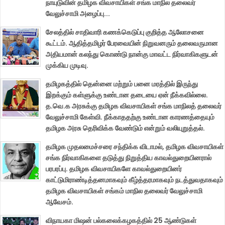
நாயுடுவின் தமிழக விவசாயிகள் சங்க மாநில தலைவர்
வேலுச்சாமி அழைப்பு...
சேலத்தில் சாதிவாரி கணக்கெடுப்பு குறித்த ஆலோசனை
கூட்டம். ஆதித்தமிழர் பேரவையின் நிறுவனரும் தலைவருமான
அதியமான் கலந்து கொண்டு நான்கு மாவட்ட நிர்வாகிகளுடன்
முக்கிய முடிவு.
தமிழகத்தில் தென்னை மற்றும் பனை மரத்தில் இருந்து
இறக்கும் கள்ளுக்கு உண்டான தடையை ஏன் நீக்கவில்லை.
த.வெ.க அரசுக்கு தமிழக விவசாயிகள் சங்க மாநிலத் தலைவர்
வேலுச்சாமி கேள்வி. நீக்காததற்கு உண்டான காரணத்தையும்
தமிழக அரசு தெரிவிக்க வேண்டும் என்றும் வலியுறுத்தல்.
தமிழக முதலமைச்சரை சந்திக்க விடாமல், தமிழக விவசாயிகள்
சங்க நிர்வாகிகளை தடுத்து நிறுத்திய காவல்துறையினரால்
பரபரப்பு. தமிழக விவசாயிகளே காவல்துறையினர்
காட்டுமிராண்டித்தனமாகவும் கீழ்த்தரமாகவும் நடத்துவதாகவும்
தமிழக விவசாயிகள் சங்கம் மாநில தலைவர் வேலுச்சாமி
ஆவேசம்.
விநாயகா மிஷன் பல்கலைக்கழகத்தில் 25 ஆண்டுகள்