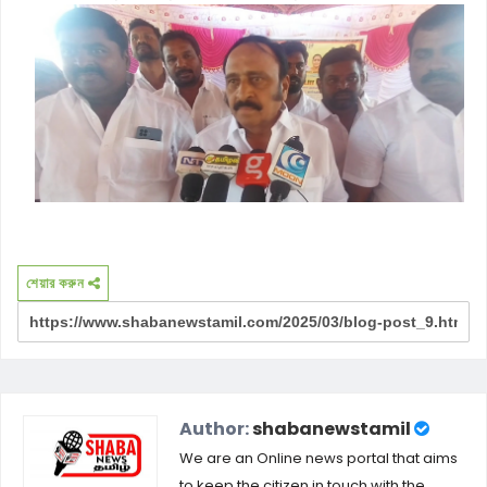
শেয়ার করুন
Author:
shabanewstamil
We are an Online news portal that aims
to keep the citizen in touch with the