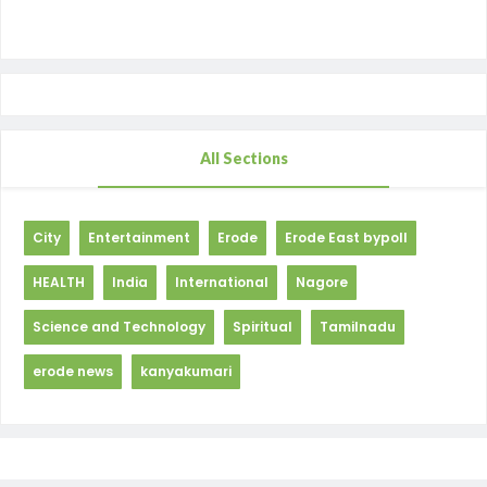
All Sections
City
Entertainment
Erode
Erode East bypoll
HEALTH
India
International
Nagore
Science and Technology
Spiritual
Tamilnadu
erode news
kanyakumari