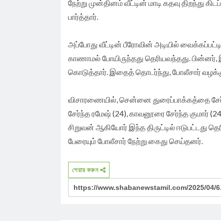
நேற்று முன்தினம் வீட்டின் மாடி கதவு திறந்து கிட
முதலமைச்சர் தீர்க்கமாக வலியுறுத்த தமிழக
நினைவாகவும் மொத்தம் ரூ. 22,500 ரொக்கப் ப
பார்த்தார்.
விவசாயிகள் சங்க மாநில தலைவர் வேலுச்சாம
வழங்கப்பட்டது.
அப்போது வீட்டின் பீரோவின் அடியில் வைக்கப்பட
வேண்டுகோள்.
காணாமல் போயிருந்தது தெரியவந்தது. பின்னர், இ
கொடுத்தார். இதைத் தொடர்ந்து, போலீசார் வழக்
விசாரணையில், சென்னை துரைப்பாக்கத்தை சேர்ந்த
சேர்ந்த ரமேஷ் (24), காவனூரை சேர்ந்த குமார் (24
சிறுவன் ஆகியோர் இந்த திருட்டில் ஈடுபட்டது தெ
பேரையும் போலீசார் நேற்று கைது செய்தனர்.
শেয়ার করুন