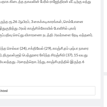
ப்பதாக கிடைத்த தகவலின் பேரில் ராஜேந்திரன் வீட்டிற்கு வந்து
ரிசு
ி
்டிருந்த ரூ.26 ஆயிரம், 3 கைக்கடிகாரங்கள், செல்போனை
துகுறித்து அவர் காஞ்சிக்கோவில் போலீசில் புகார்
குப்பதிவு செய்து விசாரணை நடத்தி அவர்களை தேடி வந்தனர்.
 செல்வா (24), சக்திவேல் (29), காஞ்சீபுரம் புஷ்பா நகரை
), திருவள்ளூர் பெத்தூரை சேர்ந்த சிரஞ்சீவி (37), 15 வயது
ரியவந்தது. அதைத்தொடர்ந்து, காஞ்சிபுரத்தில் இருந்த 6