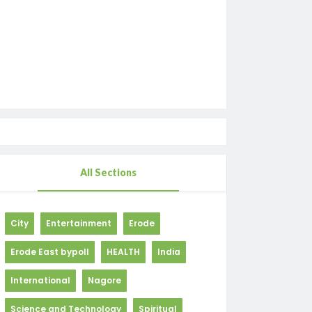
All Sections
City
Entertainment
Erode
Erode East bypoll
HEALTH
India
International
Nagore
Science and Technology
Spiritual