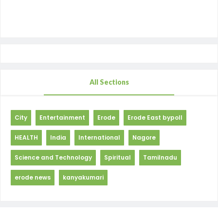
All Sections
City
Entertainment
Erode
Erode East bypoll
HEALTH
India
International
Nagore
Science and Technology
Spiritual
Tamilnadu
erode news
kanyakumari