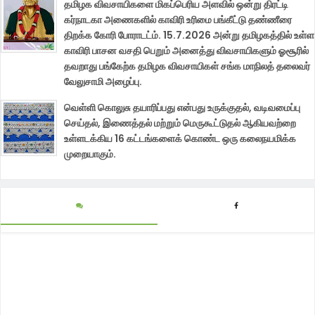
தமிழக விவசாயிகளை மிகப்பெரிய அளவில் ஒன்று திரட்டி
கர்நாடகா அணைகளில் காவிரி உரிமை பங்கீட்டு தண்ணீரை
திறக்க கோரி போராடட்ம். 15.7.2026 அன்று தமிழகத்தில் உள்ள
காவிரி பாசன வசதி பெறும் அனைத்து விவசாயிகளும் ஓசூரில்
தவறாது பங்கேற்க தமிழக விவசாயிகள் சங்க மாநிலத் தலைவர்
வேலுசாமி அழைப்பு.
வெள்ளி கொலுசு தயாரிப்பது என்பது உருக்குதல், வடிவமைப்பு
செய்தல், இணைத்தல் மற்றும் மெருகூட்டுதல் ஆகியவற்றை
உள்ளடக்கிய 16 கட்டங்களைக் கொண்ட ஒரு கலைநயமிக்க
முறையாகும்.