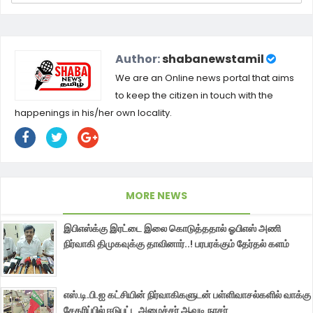
Author:
shabanewstamil
We are an Online news portal that aims
to keep the citizen in touch with the
happenings in his/her own locality.
MORE NEWS
இபிஎஸ்க்கு இரட்டை இலை கொடுத்ததால் ஓபிஎஸ் அணி
நிர்வாகி திமுகவுக்கு தாவினார்..! பரபரக்கும் தேர்தல் களம்
எஸ்.டி.பி.ஐ கட்சியின் நிர்வாகிகளுடன் பள்ளிவாசல்களில் வாக்கு
சேகரிப்பில் ஈடுபட்ட அமைச்சர் ஆவடி நாசர்