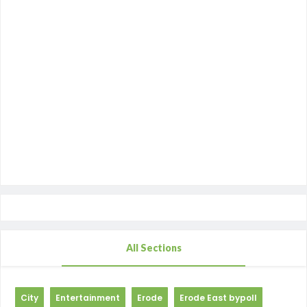
All Sections
City
Entertainment
Erode
Erode East bypoll