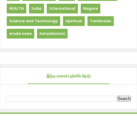
HEALTH
India
International
Nagore
Science and Technology
Spiritual
Tamilnadu
erode news
kanyakumari
இந்த வலைப்பதிவில் தேடு