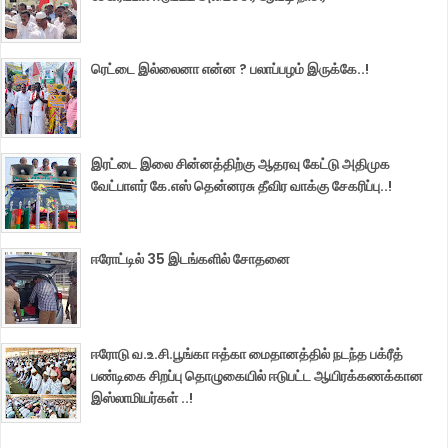
ரெட்டை இல்லைனா என்ன ? பலாப்பழம் இருக்கே..!
இரட்டை இலை சின்னத்திற்கு ஆதரவு கேட்டு அதிமுக
வேட்பாளர் கே.எஸ் தென்னரசு தீவிர வாக்கு சேகரிப்பு..!
ஈரோட்டில் 35 இடங்களில் சோதனை
ஈரோடு வ.உ.சி.பூங்கா ஈத்கா மைதானத்தில் நடந்த பக்ரீத்
பண்டிகை சிறப்பு தொழுகையில் ஈடுபட்ட ஆயிரக்கணக்கான
இஸ்லாமியர்கள் ..!