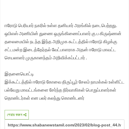
சங்க மாநில தலைவர் வேலுச்சாமி வேண்டுகோள்.
நினைவாகவும் மொத்தம் ரூ. 22,500 ரொக்கப் பரிசு
வழங்கப்பட்டது.
ஈரோடு பெரியார் நகரில் உள்ள தனியார் அரங்கில் நடைபெற்றது.
ஒபிஎஸ் அணியின் துணை ஒருங்கிணைப்பாளர் கு ப கிருஷ்ணன்
தலைமையில் நடந்த இந்த அறிமுக கூட்டத்தில் ஈரோடு கிழக்கு
சட்டமன்ற இடைத்தேர்தல் வேட்பாளராக அதன் ஈரோடு மாவட்ட
செயலாளர் முருகானந்தம் அறிவிக்கப்பட்டார் .
இதனையொட்டி
இக்கூட்டத்தில் ஈரோடு கோவை திருப்பூர் சேலம் நாமக்கல் உள்ளிட்ட
பல்வேறு மாவட்டங்களை சேர்ந்த நிர்வாகிகள் பொறுப்பாளர்கள்
தொண்டர்கள் என பலர் கலந்து கொண்டனர்
শেয়ার করুন