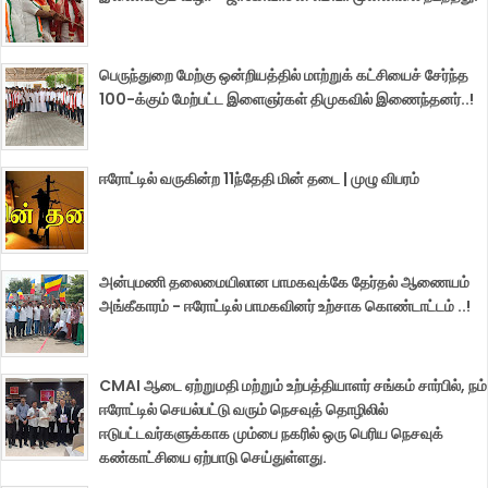
பெருந்துறை மேற்கு ஒன்றியத்தில் மாற்றுக் கட்சியைச் சேர்ந்த
100-க்கும் மேற்பட்ட இளைஞர்கள் திமுகவில் இணைந்தனர்..!
ஈரோட்டில் வருகின்ற 11ந்தேதி மின் தடை | முழு விபரம்
அன்புமணி தலைமையிலான பாமகவுக்கே தேர்தல் ஆணையம்
அங்கீகாரம் - ஈரோட்டில் பாமகவினர் உற்சாக கொண்டாட்டம் ..!
CMAI ஆடை ஏற்றுமதி மற்றும் உற்பத்தியாளர் சங்கம் சார்பில், நம்
ஈரோட்டில் செயல்பட்டு வரும் நெசவுத் தொழிலில்
ஈடுபட்டவர்களுக்காக மும்பை நகரில் ஒரு பெரிய நெசவுக்
கண்காட்சியை ஏற்பாடு செய்துள்ளது.