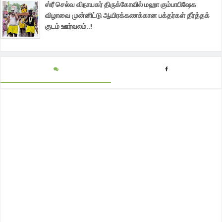
ஸ்ரீ செல்வ விநாயகர் திருக்கோவில் மஹா கும்பாபிஷேக
விழாவை முன்னிட்டு ஆயிரக்கணக்கான பக்தர்கள் தீர்த்தக்
குடம் ஊர்வலம்..!