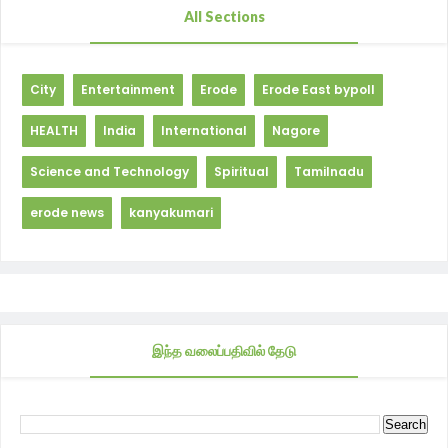
All Sections
City
Entertainment
Erode
Erode East bypoll
HEALTH
India
International
Nagore
Science and Technology
Spiritual
Tamilnadu
erode news
kanyakumari
இந்த வலைப்பதிவில் தேடு