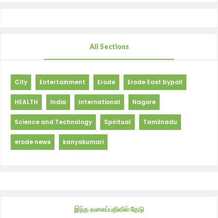
All Sections
City
Entertainment
Erode
Erode East bypoll
HEALTH
India
International
Nagore
Science and Technology
Spiritual
Tamilnadu
erode news
kanyakumari
இந்த வலைப்பதிவில் தேடு