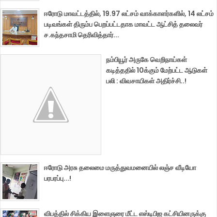
ஈரோடு மாவட்டத்தில், 19.97 லட்சம் வாக்காளர்களில், 14 லட்சம்
படிவங்கள் திரும்ப பெறப்பட்டதாக மாவட்ட ஆட்சித் தலைவர்
ச.கந்தசாமி தெரிவித்தார்...
நம்பியூர் அருகே வெறிநாய்கள்
கடித்ததில் 10க்கும் மேற்பட்ட ஆடுகள்
பலி : விவசாயிகள் அதிர்ச்சி..!
ஈரோடு அரசு தலைமை மருத்துவமனையில் லஞ்ச வீடியோ
பரபரப்பு...!
விபத்தில் சிக்கிய இளைஞரை மீட்ட எஸ்டிபிஐ கட்சியினருக்கு