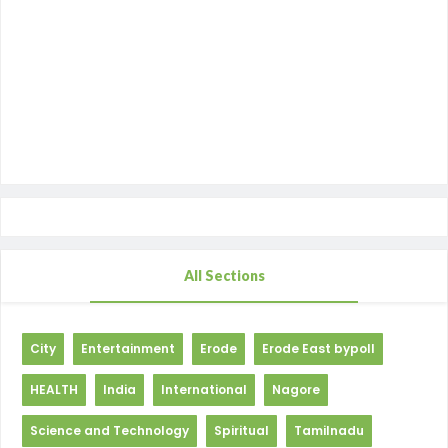
All Sections
City
Entertainment
Erode
Erode East bypoll
HEALTH
India
International
Nagore
Science and Technology
Spiritual
Tamilnadu