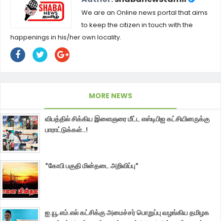
We are an Online news portal that aims
to keep the citizen in touch with the
happenings in his/her own locality.
MORE NEWS
விபத்தில் சிக்கிய இளைஞரை மீட்ட எஸ்டிபிஐ கட்சியினருக்கு
பாராட்டுக்கள்..!
*கோபி பகுதி மின்தடை அறிவிப்பு*
ஐ.யூ.எம்.எல் கட்சிக்கு அமைச்சர் பொறுப்பு வழங்கிய தமிழக