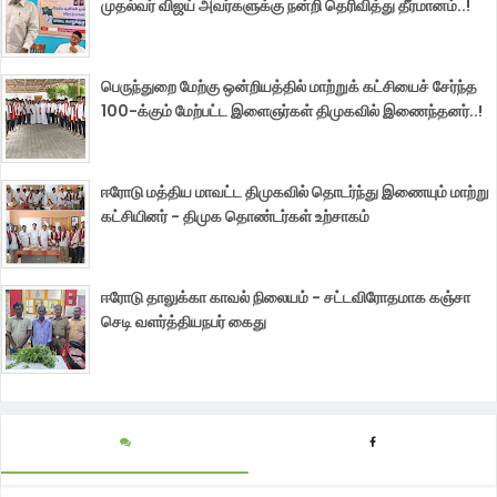
முதல்வர் விஜய் அவர்களுக்கு நன்றி தெரிவித்து தீர்மானம்..!
பெருந்துறை மேற்கு ஒன்றியத்தில் மாற்றுக் கட்சியைச் சேர்ந்த
100-க்கும் மேற்பட்ட இளைஞர்கள் திமுகவில் இணைந்தனர்..!
ஈரோடு மத்திய மாவட்ட திமுகவில் தொடர்ந்து இணையும் மாற்று
கட்சியினர் - திமுக தொண்டர்கள் உற்சாகம்
ஈரோடு தாலுக்கா காவல் நிலையம் - சட்டவிரோதமாக கஞ்சா
செடி வளர்த்தியநபர் கைது