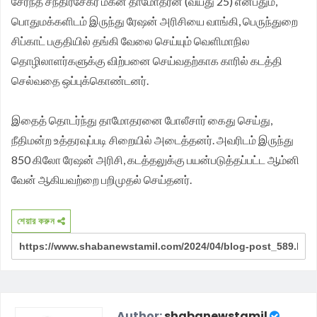
சேர்ந்த சந்திரசேகர் மகன் தாமோதரன் (வயது 25) என்பதும்,
பொதுமக்களிடம் இருந்து ரேஷன் அரிசியை வாங்கி, பெருந்துறை
சிப்காட் பகுதியில் தங்கி வேலை செய்யும் வெளிமாநில
தொழிலாளர்களுக்கு விற்பனை செய்வதற்காக காரில் கடத்தி
செல்வதை ஒப்புக்கொண்டனர்.
இதைத் தொடர்ந்து தாமோதரனை போலீசார் கைது செய்து,
நீதிமன்ற உத்தரவுப்படி சிறையில் அடைத்தனர். அவரிடம் இருந்து
850 கிலோ ரேஷன் அரிசி, கடத்தலுக்கு பயன்படுத்தப்பட்ட ஆம்னி
வேன் ஆகியவற்றை பறிமுதல் செய்தனர்.
শেয়ার করুন
Author:
shabanewstamil