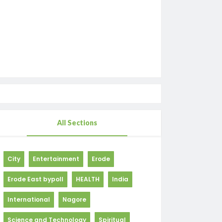
All Sections
City
Entertainment
Erode
Erode East bypoll
HEALTH
India
International
Nagore
Science and Technology
Spiritual