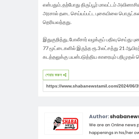
என்பதும், தற்போது திருப்பூர் மாவட்டம் அவினாசி
அரசால் தடை செய்யப்பட்ட புகையிலை பொருட்கள
தெரியவந்தது.
இதுகுறித்து, போலீசார் வழக்குப் பதிவு செய்து ப
77 மூட்டைகளில் இருந்த ரூ.3 லட்சத்து 21 ஆயி
கடத்தலுக்கு பயன்படுத்திய காரையும் பறிமுதல் 
শেয়ার করুন
Author:
shabanews
We are an Online news por
happenings in his/her own