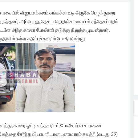
ற
ந்து
்க
சாலையில் விஜயமங்கலம் சுங்கச்சாவடி அருகே பெருந்துறை
கனங்களை
டம்.
த்
ின்
ந்தனர். அப்போது, தேசிய நெடுஞ்சாலையில் சந்தேகப்படும்
டனே அந்த காரை போலீசார் தடுத்து நிறுத்த முயன்றனர்.
ாயிகள்
ாவிடம்
முக்கிய
கட்டக்
ாவிரி
ுவில் உள்ள தடுப்புச்சுவரில் மோதி நின்றது.
சாயிகள்
ழ்வு.
லும் வறண்ட
சங்கம்
ங்கிய
தல்வருக்கு
ண்டான
ரிவித்து
ம் (IIHT)
ப்பாக
ி
் முறையாக
டி
மையாக
ணீரை
ு
யிகளுக்கு
ில
ல்
க TVK
தமிழக
தானம்.
தலைவர்
ைத்து, காரை ஓட்டி வந்தவரிடம் போலீசார் விசாரணை
ி
லத்தை சேர்ந்த வியாபாரியான புனாம ராம் சவுத்ரி (வயது 39)