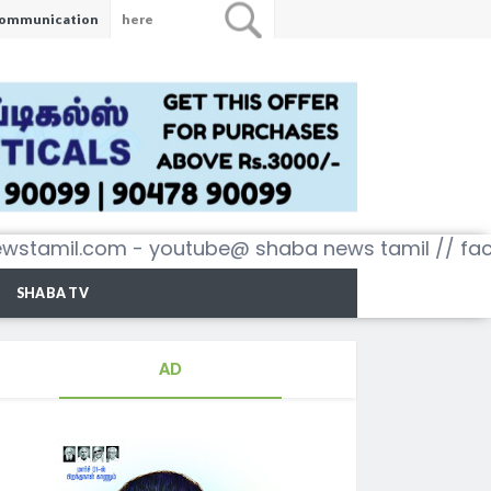
ommunication
tamil.com - youtube@ shaba news tamil // face
SHABA TV
AD