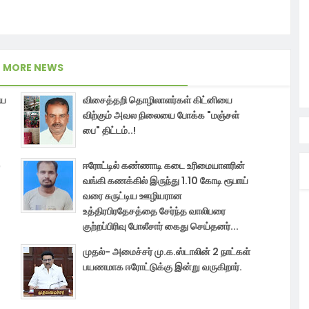
MORE NEWS
மய
விசைத்தறி தொழிலாளர்கள் கிட்னியை
விற்கும் அவல நிலையை போக்க "மஞ்சள்
பை" திட்டம்..!
ஈரோட்டில் கண்ணாடி கடை உரிமையாளரின்
வங்கி கணக்கில் இருந்து 1.10 கோடி ரூபாய்
வரை சுருட்டிய ஊழியரான
உத்திரபிரதேசத்தை சேர்ந்த வாலிபரை
குற்றப்பிரிவு போலீசார் கைது செய்தனர்...
முதல்- அமைச்சர் மு.க.ஸ்டாலின் 2 நாட்கள்
பயணமாக ஈரோட்டுக்கு இன்று வருகிறார்.