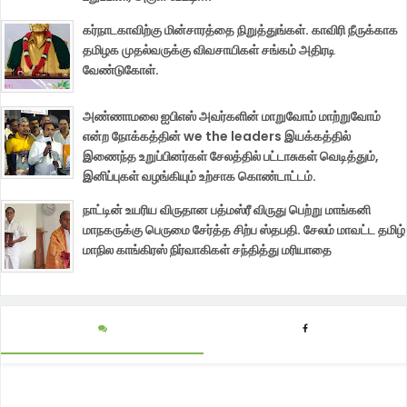
கர்நாடகாவிற்கு மின்சாரத்தை நிறுத்துங்கள். காவிரி நீருக்காக
தமிழக முதல்வருக்கு விவசாயிகள் சங்கம் அதிரடி
வேண்டுகோள்.
அண்ணாமலை ஐபிஎஸ் அவர்களின் மாறுவோம் மாற்றுவோம்
என்ற நோக்கத்தின் we the leaders இயக்கத்தில்
இணைந்த உறுப்பினர்கள் சேலத்தில் பட்டாசுகள் வெடித்தும்,
இனிப்புகள் வழங்கியும் உற்சாக கொண்டாட்டம்.
நாட்டின் உயரிய விருதான பத்மஸ்ரீ விருது பெற்று மாங்கனி
மாநகருக்கு பெருமை சேர்த்த சிற்ப ஸ்தபதி. சேலம் மாவட்ட தமிழ்
மாநில காங்கிரஸ் நிர்வாகிகள் சந்தித்து மரியாதை