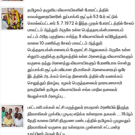
தமிழகம் தழுவிய விவசாயிகளின் போராட்டத்தில்
காவல்துறையினரின் துப்பாக்கி சூட்டில் 53 பேர் சுட்டுக்
கொல்லப்பட்டனர்.5.7.1972 ல் இந்த முதல் போராட்டத்தில் சேலம்
மாவட்டம் ஆத்தூர் அருகே உள்ள பெத்தநாயக்ன்பாளையம்
வட்டம் அதே பகுதியை சார்ந்த 9 விவசாயிகள் உயிரிழந்தனர்.
காலை 10 மணிக்கு சேலம் மாவட்டம் ஆத்தூர்
பெத்தநாயக்ன்பாளையம் பேரூராட்சி அலுவலகம் அருகே உள்ள
ஸ்தூபி பகுதிக்கு தமிழகத்தில் உள்ள அனைத்து விவசாயிகளும்
வருகை தந்து அனைத்து விவசாயிகளும் பேரணியாக சென்று
துப்பாக்கி சூட்டில் பலியான தீயாகிகள் அனைவரையும் ஒரே
இடத்தில் அடக்கம் செய்த நினைவிடத்தில் வீர வணக்கம்
செலுத்தும் நிகழ்வு. உழவர் பெருந்தலைவர் நாராயணசாமி
நாயுடுவின் தமிழக விவசாயிகள் சங்க மாநில தலைவர்
வேலுச்சாமி அழைப்பு...
பாட்டாளி மக்கள் கட்சி மருத்துவர் ராமதாஸ் அணியில் இருந்த
நிர்வாகிகள் முக்கிய முடிவு எடுக்க உள்ளதாக தகவல் ....16ஆம்
தேதி காலை பிசிசி திருமண மண்டபத்தில் தமிழகம் முழுவதும்
நிர்வாகிகள் வருகை தர உள்ளதாக முன்னாள் சட்டமன்ற
உறுப்பினர் அருள் பேட்டி....