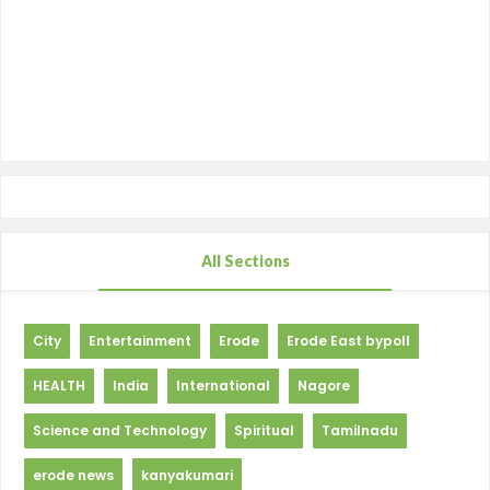
All Sections
City
Entertainment
Erode
Erode East bypoll
HEALTH
India
International
Nagore
Science and Technology
Spiritual
Tamilnadu
erode news
kanyakumari