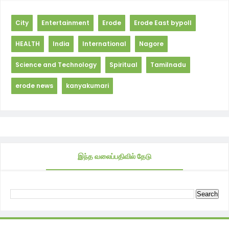
City
Entertainment
Erode
Erode East bypoll
HEALTH
India
International
Nagore
Science and Technology
Spiritual
Tamilnadu
erode news
kanyakumari
இந்த வலைப்பதிவில் தேடு