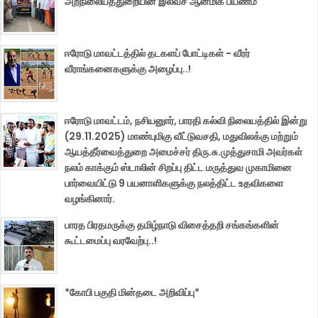
அறநிலையத்துறையின் இலவச ஆன்மிக பயணம்
ஈரோடு மாவட்டத்தில் தடகளப் போட்டிகள் - வீரர்
வீராங்கனைகளுக்கு அழைப்பு..!
ஈரோடு மாவட்டம், நசியனுார், பாரதி கல்வி நிலையத்தில் இன்று
(29.11.2025) மாண்புமிகு வீட்டுவசதி, மதுவிலக்கு மற்றும்
ஆயத்தீர்வைத்துறை அமைச்சர் திரு.சு.முத்துசாமி அவர்கள்
நலம் காக்கும் ஸ்டாலின் சிறப்பு திட்ட மருத்துவ முகாமினை
பார்வையிட்டு 9 பயனாளிகளுக்கு நலத்திட்ட உதவிகளை
வழங்கினார்.
பாரத பிரதமருக்கு தமிழ்நாடு விசைத்தறி சங்கங்களின்
கூட்டமைப்பு வரவேற்பு..!
*கோபி பகுதி மின்தடை அறிவிப்பு*