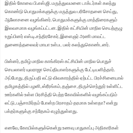
இதில் கோவை பி.எஸ்.ஜி. மருத்துவமனை டாக்டர்கள் கலந்து
கொண்டு பொதுமக்களுக்கு மருத்துவ பரிசோதனை செய்து,
ஆலோசனை வழங்கினர். பொதுமக்களுக்கு மாத்திரைகளும்
இலவசமாக வழங்கப்பட்டன. இதில் கட்சியின் மாநில செயற்குழு
உறுப்பினர் எஸ்.டி.சந்திரசேகர், இளைஞர் அணி மாவட்ட
துணைத்தலைவர் மாயா உள்பட பலர் கலந்துகொண்டனர்.
பின்னர், தமிழ் மாநில காங்கிரஸ் கட்சியின் மாநில பொதுச்
செயலாளர் யுவராஜா செய்தியாளர்களுக்கு பேட்டியளித்தார்.
அப்போது, திருப்பதி லட்டு விவகாரத்தில் ஏற்பட்ட பிரச்சினையால்
தமிழகத்தில் பழனி, ஸ்ரீரங்கம், தஞ்சை, திருச்செந்தூர் உள்ளிட்ட
ஊர்களில் உள்ள பிரசித்தி பெற்ற கோவில்களில் வழங்கப்படும்
லட்டு, பஞ்சாமிர்தம் போன்ற பிரசாதம் தரமாக உள்ளதா? என்று
பக்தர்களுக்கு சந்தேகம் எழுந்துள்ளது.
எனவே, கோயில்களுக்கென்று உணவு பாதுகாப்பு அதிகாரிகள்