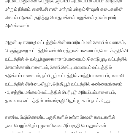
அட்டை மனுக்கள் பெறுதல், குடும்ப அட்டையில் பெயர் சேர்த்தல்
மற்றும் நீக்கம், கைபேசி எண் மாற்றம் மற்றும் ரேஷன் கடைகளின்
முதலமைச்சர் தீர்க்கமாக வலியுறுத்த தமிழக விவசாயிகள்
செயல்பாடுகள் குறித்து பொதுமக்கள் மனுக்கள் மூலம் புகார்
சங்க மாநில தலைவர் வேலுச்சாமி வேண்டுகோள்.
அளிக்கலாம்.
அதன்படி ஈரோடு வட்டத்தில் சின்னமாரியம்மன் கோயில் வளாகம்,
பெருந்துறை வட்டத்தில் வள்ளிபரத்தான்பாளையம், மொடக்குறிச்சி
வட்டத்தில் அவல்பூந்துறை ராசாம்பாளையம், கொடுமுடி வட்டத்தில்
சோளக்காளிபாளையம், கோபிசெட்டிபாளையம் வட்டத்தில்
கடுக்கம்பாளையம், நம்பியூர் வட்டத்தில் சாந்திபாளையம், பவானி
வட்டத்தில் சின்னபுலியூர், அந்தியூர் வட்டத்தில் எண்ணமங்கலம்
-1, சத்தியமங்கலம் வட்டத்தில் பெரியூர் அரியப்பம்பாளையம்,
தாளவாடி வட்டத்தில் மல்லங்குழியிலும் முகாம் நடக்கிறது.
எனவே, மேற்கொண்ட பகுதிகளில் உள்ள ரேஷன் கடைகளில்
நடைபெறும் சிறப்பு முகாமினை அப்பகுதி பொதுமக்கள்