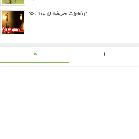
*கோபி பகுதி மின்தடை அறிவிப்பு*