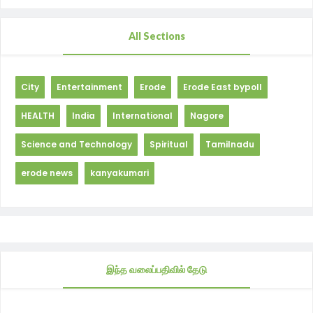
All Sections
City
Entertainment
Erode
Erode East bypoll
HEALTH
India
International
Nagore
Science and Technology
Spiritual
Tamilnadu
erode news
kanyakumari
இந்த வலைப்பதிவில் தேடு