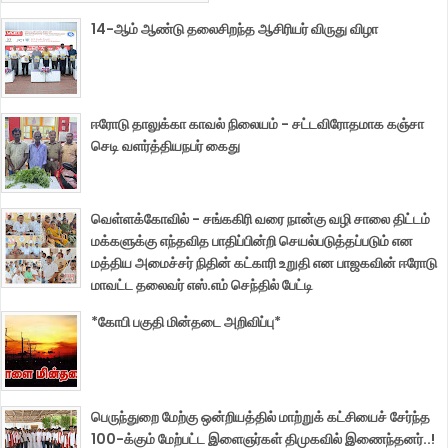
14-ஆம் ஆண்டு தலைசிறந்த ஆசிரியர் விருது விழா
ஈரோடு தாலுக்கா காவல் நிலையம் - சட்டவிரோதமாக கஞ்சா
செடி வளர்த்தியநபர் கைது
வெள்ளக்கோவில் - சங்ககிரி வரை நான்கு வழி சாலை திட்டம்
மக்களுக்கு எந்தவித பாதிப்பின்றி செயல்படுத்தப்படும் என
மத்திய அமைச்சர் நிதின் கட்காரி உறுதி என பாஜகவின் ஈரோடு
மாவட்ட தலைவர் எஸ்.எம் செந்தில் பேட்டி
*கோபி பகுதி மின்தடை அறிவிப்பு*
பெருந்துறை மேற்கு ஒன்றியத்தில் மாற்றுக் கட்சியைச் சேர்ந்த
100-க்கும் மேற்பட்ட இளைஞர்கள் திமுகவில் இணைந்தனர்..!