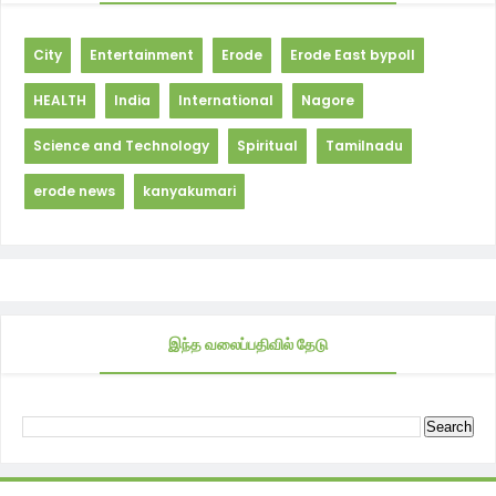
City
Entertainment
Erode
Erode East bypoll
HEALTH
India
International
Nagore
Science and Technology
Spiritual
Tamilnadu
erode news
kanyakumari
இந்த வலைப்பதிவில் தேடு