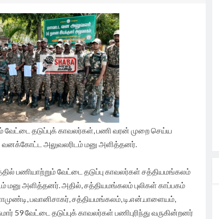
ர்
ற
ந்து
்க
கனங்களை
டம்.
த்
ின்
ாயிகள்
ாவிடம்
முக்கிய
கட்டக்
ாவிரி
சாயிகள்
ழ்வு.
லும் வறண்ட
சங்கம்
ங்கிய
தல்வருக்கு
ண்டான
ரிவித்து
ம் (IIHT)
ப்பாக
ி
ம் வேட்டை தடுப்புக் காவலர்கள், பணி வரன் முறை செய்ய
் முறையாக
டி
ி வனக்கோட்ட அலுவலரிடம் மனு அளித்தனர்.
ணீரை
ு
ில
ல்
்தில் பணியாற்றும் வேட்டை தடுப்பு காவலர்கள் சத்தியமங்கலம்
தமிழக
தானம்.
 மனு அளித்தனர். அதில், சத்தியமங்கலம் புலிகள் காப்பகம்
ளாமுண்டி, பவானிசாகர், சத்தியமங்கலம், டி.என்.பாளையம்,
ார் 59 வேட்டை தடுப்புக் காவலர்கள் பணிபுரிந்து வருகின்றனர்
ி