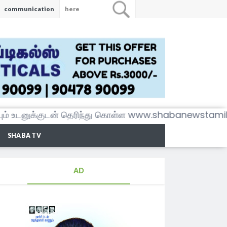
communication
னுக்குடன் தெரிந்து கொள்ள www.shabanewstamil.c
SHABA TV
AD