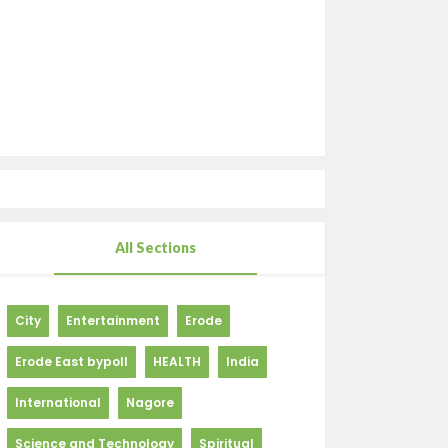
All Sections
City
Entertainment
Erode
Erode East bypoll
HEALTH
India
International
Nagore
Science and Technology
Spiritual