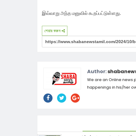
இவ்வாறு அந்த மனுவில் கூறப்பட்டுள்ளது.
শেয়ার করুন
Author:
shabanews
We are an Online news por
happenings in his/her own