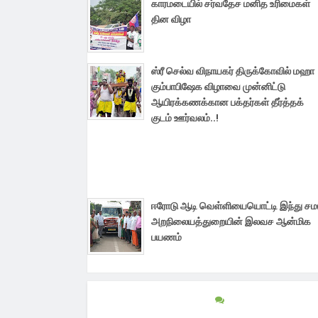
காரமடையில் சர்வதேச மனித உரிமைகள்
தின விழா
ஸ்ரீ செல்வ விநாயகர் திருக்கோவில் மஹா
கும்பாபிஷேக விழாவை முன்னிட்டு
ஆயிரக்கணக்கான பக்தர்கள் தீர்த்தக்
குடம் ஊர்வலம்..!
ஈரோடு ஆடி வெள்ளியையொட்டி இந்து ச
அறநிலையத்துறையின் இலவச ஆன்மிக
பயணம்