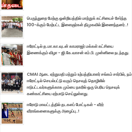
பெருந்துறை மேற்கு ஒன்றியத்தில் மாற்றுக் கட்சியைச் சேர்ந்த
100-க்கும் மேற்பட்ட இளைஞர்கள் திமுகவில் இணைந்தனர்..!
ஈரோட்டில் த.மா.கா.வுடன் காமராஜர் மக்கள் கட்சியை
இணைக்கும் விழா - ஜி.கே.வாசன் எம்.பி. முன்னிலை நடந்தது.
CMAI ஆடை ஏற்றுமதி மற்றும் உற்பத்தியாளர் சங்கம் சார்பில், நம்
ஈரோட்டில் செயல்பட்டு வரும் நெசவுத் தொழிலில்
ஈடுபட்டவர்களுக்காக மும்பை நகரில் ஒரு பெரிய நெசவுக்
கண்காட்சியை ஏற்பாடு செய்துள்ளது.
ஈரோடு மாவட்டத்தில் தடகளப் போட்டிகள் - வீரர்
வீராங்கனைகளுக்கு அழைப்பு..!