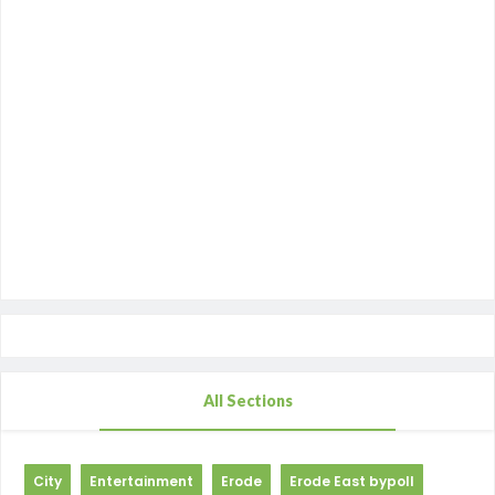
All Sections
City
Entertainment
Erode
Erode East bypoll