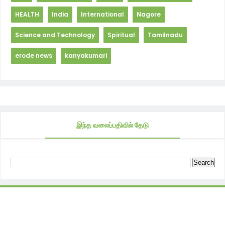
HEALTH
India
International
Nagore
Science and Technology
Spiritual
Tamilnadu
erode news
kanyakumari
இந்த வலைப்பதிவில் தேடு