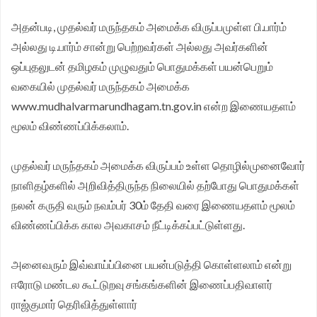
வழங்கப்பட்டது.
அதன்படி, முதல்வர் மருந்தகம் அமைக்க விருப்பமுள்ள பி.பார்ம்
அல்லது டி.பார்ம் சான்று பெற்றவர்கள் அல்லது அவர்களின்
ஒப்புதலுடன் தமிழகம் முழுவதும் பொதுமக்கள் பயன்பெறும்
வகையில் முதல்வர் மருந்தகம் அமைக்க
www.mudhalvarmarundhagam.tn.gov.in என்ற இணையதளம்
மூலம் விண்ணப்பிக்கலாம்.
முதல்வர் மருந்தகம் அமைக்க விருப்பம் உள்ள தொழில்முனைவோர்
நாளிதழ்களில் அறிவித்திருந்த நிலையில் தற்போது பொதுமக்கள்
நலன் கருதி வரும் நவம்பர் 30ம் தேதி வரை இணையதளம் மூலம்
விண்ணப்பிக்க கால அவகாசம் நீட்டிக்கப்பட்டுள்ளது.
அனைவரும் இவ்வாய்ப்பினை பயன்படுத்தி கொள்ளலாம் என்று
ஈரோடு மண்டல கூட்டுறவு சங்கங்களின் இணைப்பதிவாளர்
ராஜ்குமார் தெரிவித்துள்ளார்