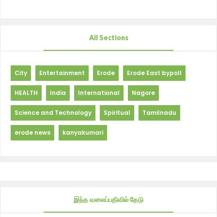
All Sections
City
Entertainment
Erode
Erode East bypoll
HEALTH
India
International
Nagore
Science and Technology
Spiritual
Tamilnadu
erode news
kanyakumari
இந்த வலைப்பதிவில் தேடு