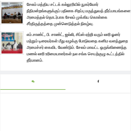
சேலம் மத்திய சட்டக் கல்லூரியில் நுகர்வோர்
நீதிமன்றங்களுக்குப் பதிலாக சிறப்பு மருத்துவத் தீர்ப்பாயங்களை
அமைத்தல் தொடர்பாக சேலம் முக்கிய கொள்கை
சீர்திருத்தத்தை முன்னெடுத்தல் நிகழ்வு.
எம்.சாண்ட், பி. சாண்ட், ஜல்லி, சிப்ஸ் ஏற்றி வரும் லாரி ஓனர்
மற்றும் டிரைவர்கள் மீது வழக்கு போடுவதை கனிம வளத்துறை
அமைச்சர் கைவிட வேண்டும். சேலம் மாவட்ட ஒருங்கிணைந்த
மணல் லாரி உரிமையாளர்கள் நல சங்க செயற்குழு கூட்டத்தில்
தீர்மானம்.