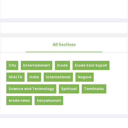
All Sections
City
Entertainment
Erode
Erode East bypoll
HEALTH
India
International
Nagore
Science and Technology
Spiritual
Tamilnadu
erode news
kanyakumari