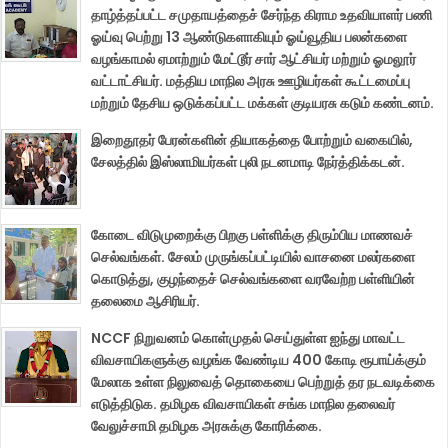
தாழ்த்தப்பட்ட சமுதாயத்தைச் சேர்ந்த கிராம உதவியாளர் பணி
ஓய்வு பெற்று 13 ஆண்டுகளாகியும் ஓய்வூதிய பலன்களை
வழங்காமல் ஏமாற்றும் மேட்டூர் சார் ஆட்சியர் மற்றும் ஓமலூர்
வட்டாட்சியர். மத்திய மாநில அரசு ஊழியர்கள் கூட்டமைப்பு
மற்றும் தேசிய ஒடுக்கப்பட்ட மக்கள் குடியரசு கடும் கண்டனம்.
இறைதூதர் பேரன்களின் தியாகத்தை போற்றும் வகையில்,
சேலத்தில் இஸ்லாமியர்கள் புலி நடனமாடி நேர்த்திக்கடன்.
கோடை விடுமுறைக்கு பிறகு பள்ளிக்கு திரும்பிய மாணவச்
செல்வங்கள். சேலம் முருங்கப்பட்டியில் வாசனை மலர்களை
கொடுத்து, குழந்தைச் செல்வங்களை வரவேற்ற பள்ளியின்
தலைமை ஆசிரியர்.
NCCF நிறுவனம் கொள்முதல் செய்துள்ள ஐந்து மாவட்ட
விவசாயிகளுக்கு வழங்க வேண்டிய 400 கோடி ரூபாய்க்கும்
மேலாக உள்ள நிலுவைத் தொகையை பெற்றுத் தர நடவடிக்கை
எடுத்திடுக. தமிழக விவசாயிகள் சங்க மாநில தலைவர்
வேலுச்சாமி தமிழக அரசுக்கு கோரிக்கை.