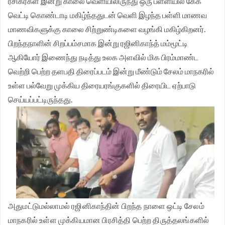
ரசிகர்கள் இன்று காலை வெளியிலிருந்து ஒரு பள்ளியில் கேக்
வெட்டி கொண்டாடி மகிழ்ந்ததுடன் வெளி இழந்த பள்ளி மாணவ
மாணவிகளுக்கு காலை சிற்றுண்டிகளை வழங்கி மகிழ்கிறனர்.
பிறந்தநாளின் சிறப்பம்சமாக இன்று ரஜினிகாந்த் மம்மூட்டி
ஆகியோர் இணைந்து நடித்து உலக அளவில் மிக பிரம்மாண்ட
வெற்றி பெற்ற தளபதி திரைப்படம் இன்று மீண்டும் சேலம் மாநகரில்
உள்ள பல்வேறு முக்கிய திரையரங்குகளில் திரையிட ஏற்பாடு
செய்யப்பட்டிருந்தது.
அதுமட்டுமல்லாமல் ரஜினிகாந்தின் பிறந்த நாளை ஒட்டி சேலம்
மாநகரில் உள்ள முக்கியமான பிரசித்தி பெற்ற திருத்தலங்களில்