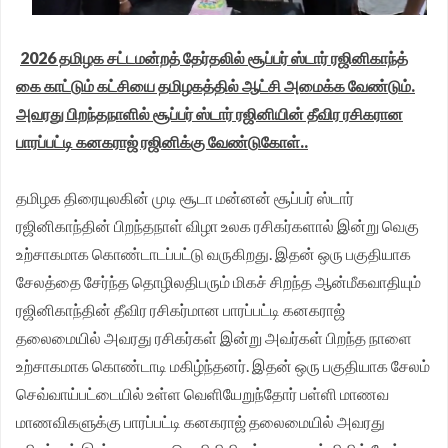
முதலமைச்சர் தீர்க்கமாக வலியுறுத்த தமிழக விவசாயிகள்
2026 தமிழக சட்டமன்றத் தேர்தலில் சூப்பர் ஸ்டார் ரஜினிகாந்த்
சங்க மாநில தலைவர் வேலுச்சாமி வேண்டுகோள்.
கை காட்டும் கட்சியை தமிழகத்தில் ஆட்சி அமைக்க வேண்டும்.
அவரது பிறந்தநாளில் சூப்பர் ஸ்டார் ரஜினியின் தீவிர ரசிகரான
பாரப்பட்டி கனகராஜ் ரஜினிக்கு வேண்டுகோள்..
தமிழக திரையுலகின் முடி சூடா மன்னன் சூப்பர் ஸ்டார்
ரஜினிகாந்தின் பிறந்தநாள் விழா உலக ரசிகர்களால் இன்று வெகு
உற்சாகமாக கொண்டாடப்பட்டு வருகிறது. இதன் ஒரு பகுதியாக
சேலத்தை சேர்ந்த தொழிலதிபரும் மிகச் சிறந்த ஆன்மீகவாதியும்
ரஜினிகாந்தின் தீவிர ரசிகர்மான பாரப்பட்டி கனகராஜ்
தலைமையில் அவரது ரசிகர்கள் இன்று அவர்கள் பிறந்த நாளை
உற்சாகமாக கொண்டாடி மகிழ்ந்தனர். இதன் ஒரு பகுதியாக சேலம்
செவ்வாய்பட்டையில் உள்ள வெளியேறுந்தோர் பள்ளி மாணவ
மாணவிகளுக்கு பாரப்பட்டி கனகராஜ் தலைமையில் அவரது