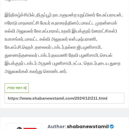
இந்நிகழ்ச்சியில், திருப்பூர் நாடாளுமன்ற உறுப்பினர் கே.சுப்பராயன்,
ஈரோடு மாநகராட்சி மேயர் சு.நாகரத்தினம், மாவட்ட முதன்மைக்
கல்வி அலுவலர் கோ.சுப்பாராவ், உதவி இயக்குநர் (ஊராட்சிகள்)
உமாசங்கர், மாவட்ட கல்வி அலுவலர் என்.புஷ்பராணி,
கே.எம்.சி.ஹெச். தலைவர் டாக்டர்.நல்லா ஜி.பழனிசாமி,
துணைத்தலைவர் டாக்டர்.தவமணி தேவி பழனிசாமி, செயல்
இயக்குநர் டாக்டர் அருண் பழனிசாமி, உட்பட தொடர்புடைய துறை
அலுவலர்கள் கலந்து கொண்டனர்.
শেয়ার করুন
Author:
shabanewstamil