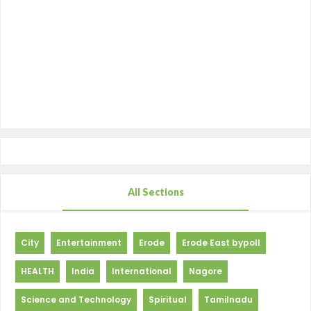
All Sections
City
Entertainment
Erode
Erode East bypoll
HEALTH
India
International
Nagore
Science and Technology
Spiritual
Tamilnadu