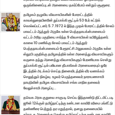
ஒருங்கிணைப்புடன் அணையை தகர்ப்போம் என்றும் சூளுரை.
தமிழகம் தழுவிய விவசாயிகளின் போராட்டத்தில்
காவல்துறையினரின் துப்பாக்கி சூட்டில் 53 பேர் சுட்டுக்
கொல்லப்பட்டனர்.5.7.1972 ல் இந்த முதல் போராட்டத்தில் சேலம்
மாவட்டம் ஆத்தூர் அருகே உள்ள பெத்தநாயக்ன்பாளையம்
வட்டம் அதே பகுதியை சார்ந்த 9 விவசாயிகள் உயிரிழந்தனர்.
காலை 10 மணிக்கு சேலம் மாவட்டம் ஆத்தூர்
பெத்தநாயக்ன்பாளையம் பேரூராட்சி அலுவலகம் அருகே உள்ள
ஸ்தூபி பகுதிக்கு தமிழகத்தில் உள்ள அனைத்து விவசாயிகளும்
வருகை தந்து அனைத்து விவசாயிகளும் பேரணியாக சென்று
துப்பாக்கி சூட்டில் பலியான தீயாகிகள் அனைவரையும் ஒரே
இடத்தில் அடக்கம் செய்த நினைவிடத்தில் வீர வணக்கம்
செலுத்தும் நிகழ்வு. உழவர் பெருந்தலைவர் நாராயணசாமி
நாயுடுவின் தமிழக விவசாயிகள் சங்க மாநில தலைவர்
வேலுச்சாமி அழைப்பு...
தவெக அரசு குறுவை சாகுபடி செய்ய இந்தாண்டு திட்டமிட்டபடி
ஜூன் 12க்குள் தமிழ்நாட்டிற்கு உண்டான காவிரி உரிமை பங்கீட்டு
தண்ணீரை பெற்றுத் தர மறுத்தால், தனது தலைமையில்
கர்நாடக அணைக்கு சென்று தமிழ்நாட்டிற்கு உண்டான காவிரி