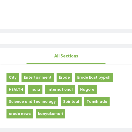
All Sections
City
Entertainment
Erode
Erode East bypoll
HEALTH
India
International
Nagore
Science and Technology
Spiritual
Tamilnadu
erode news
kanyakumari