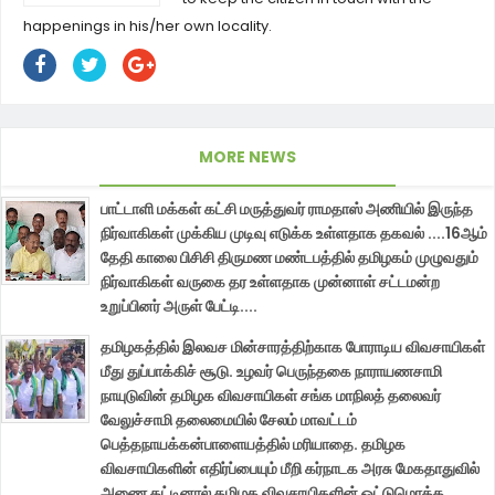
happenings in his/her own locality.
MORE NEWS
பாட்டாளி மக்கள் கட்சி மருத்துவர் ராமதாஸ் அணியில் இருந்த
நிர்வாகிகள் முக்கிய முடிவு எடுக்க உள்ளதாக தகவல் ....16ஆம்
தேதி காலை பிசிசி திருமண மண்டபத்தில் தமிழகம் முழுவதும்
நிர்வாகிகள் வருகை தர உள்ளதாக முன்னாள் சட்டமன்ற
உறுப்பினர் அருள் பேட்டி....
தமிழகத்தில் இலவச மின்சாரத்திற்காக போராடிய விவசாயிகள்
மீது துப்பாக்கிச் சூடு. உழவர் பெருந்தகை நாராயணசாமி
நாயுடுவின் தமிழக விவசாயிகள் சங்க மாநிலத் தலைவர்
வேலுச்சாமி தலைமையில் சேலம் மாவட்டம்
பெத்தநாயக்கன்பாளையத்தில் மரியாதை. தமிழக
விவசாயிகளின் எதிர்ப்பையும் மீறி கர்நாடக அரசு மேகதாதுவில்
அணை கட்டினால் தமிழக விவசாயிகளின் ஒட்டுமொத்த