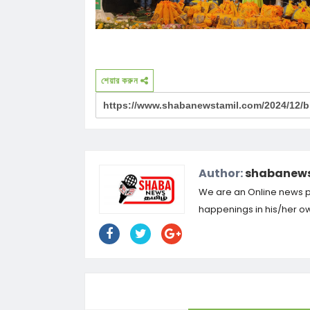
শেয়ার করুন
Author:
shabanews
We are an Online news por
happenings in his/her own