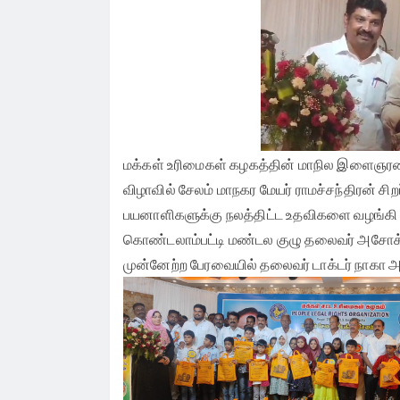
முதலமைச்சர் தீர்க்கமாக வலியுறுத்த தமிழக
நினைவாகவும் மொத்தம் ரூ. 22,500 ரொக்கப் ப
விவசாயிகள் சங்க மாநில தலைவர் வேலுச்சாம
வழங்கப்பட்டது.
வேண்டுகோள்.
மக்கள் உரிமைகள் கழகத்தின் மாநில இளைஞரணி
விழாவில் சேலம் மாநகர மேயர் ராமச்சந்திரன் சிற
பயனாளிகளுக்கு நலத்திட்ட உதவிகளை வழங்கி விழ
கொண்டலாம்பட்டி மண்டல குழு தலைவர் அசோக்
முன்னேற்ற பேரவையில் தலைவர் டாக்டர் நாகா அ