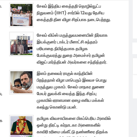
்.
சேலம் இந்திய கைத்தறி தொழில்நுட்ப
நிறுவனம் (IIHT) சார்பில் 12வது தேசிய
கைத்தறி தின விழா சிறப்பாக நடைபெற்றது.
சேலம் விம்ஸ் மருத்துவமனையின் நிர்வாக
இயக்குனர் டாக்டர் மீனாட்சி சுந்தரம்
மரியாதை நிமித்தமாக தமிழக
போக்குவரத்து துறை அமைச்சர் தமிழன்
விஜய் பார்த்திபன் அவர்களை சந்தித்தார்.
இளம் தலைவர் ராகுல் காந்தியின்
பிறந்தநாள் விழா மாபெரும் இலவச பொது
மருத்துவ முகாம். சேலம் மாநகர துணை
்,
மேயர் துவக்கி வைத்த இந்த சிறப்பு
முகாமில் ஏராளமான ஏழை எளிய மக்கள்
கலந்து கொண்டு பயன்.
தமிழக விவசாயிகளை மிகப்பெரிய அளவில்
்க
ஒன்று திரட்டி கர்நாடகா அணைகளில்
காவிரி உரிமை பங்கீட்டு தண்ணீரை திறக்க