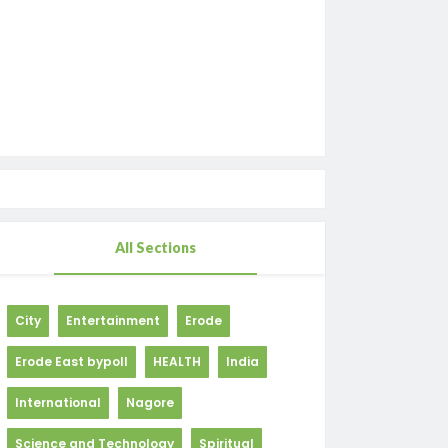
All Sections
City
Entertainment
Erode
Erode East bypoll
HEALTH
India
International
Nagore
Science and Technology
Spiritual