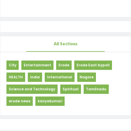
All Sections
City
Entertainment
Erode
Erode East bypoll
HEALTH
India
International
Nagore
Science and Technology
Spiritual
Tamilnadu
erode news
kanyakumari