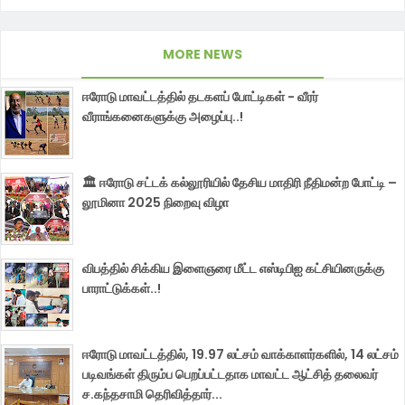
MORE NEWS
ஈரோடு மாவட்டத்தில் தடகளப் போட்டிகள் - வீரர்
வீராங்கனைகளுக்கு அழைப்பு..!
🏛️ ஈரோடு சட்டக் கல்லூரியில் தேசிய மாதிரி நீதிமன்ற போட்டி –
லூமினா 2025 நிறைவு விழா
விபத்தில் சிக்கிய இளைஞரை மீட்ட எஸ்டிபிஐ கட்சியினருக்கு
பாராட்டுக்கள்..!
ஈரோடு மாவட்டத்தில், 19.97 லட்சம் வாக்காளர்களில், 14 லட்சம்
படிவங்கள் திரும்ப பெறப்பட்டதாக மாவட்ட ஆட்சித் தலைவர்
ச.கந்தசாமி தெரிவித்தார்...