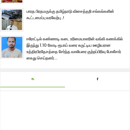
பாரத பிரதமருக்கு தமிழ்நாடு விசைத்தறி சங்கங்களின்
கூட்டமைப்பு வரவேற்பு..!
ஈரோட்டில் கண்ணாடி கடை உரிமையாளரின் வங்கி கணக்கில்
இருந்து 1.10 கோடி ரூபாய் வரை சுருட்டிய ஊழியரான
உத்திரபிரதேசத்தை சேர்ந்த வாலிபரை குற்றப்பிரிவு போலீசார்
கைது செய்தனர்...