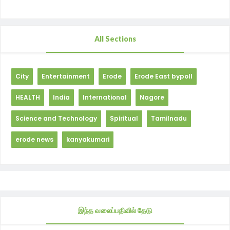
All Sections
City
Entertainment
Erode
Erode East bypoll
HEALTH
India
International
Nagore
Science and Technology
Spiritual
Tamilnadu
erode news
kanyakumari
இந்த வலைப்பதிவில் தேடு