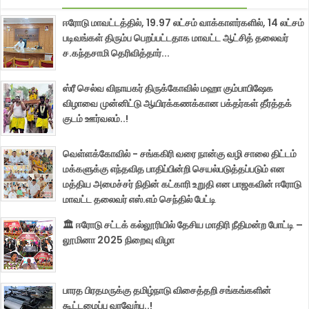
ஈரோடு மாவட்டத்தில், 19.97 லட்சம் வாக்காளர்களில், 14 லட்சம்
படிவங்கள் திரும்ப பெறப்பட்டதாக மாவட்ட ஆட்சித் தலைவர்
ச.கந்தசாமி தெரிவித்தார்...
ஸ்ரீ செல்வ விநாயகர் திருக்கோவில் மஹா கும்பாபிஷேக
விழாவை முன்னிட்டு ஆயிரக்கணக்கான பக்தர்கள் தீர்த்தக்
குடம் ஊர்வலம்..!
வெள்ளக்கோவில் - சங்ககிரி வரை நான்கு வழி சாலை திட்டம்
மக்களுக்கு எந்தவித பாதிப்பின்றி செயல்படுத்தப்படும் என
மத்திய அமைச்சர் நிதின் கட்காரி உறுதி என பாஜகவின் ஈரோடு
மாவட்ட தலைவர் எஸ்.எம் செந்தில் பேட்டி
🏛️ ஈரோடு சட்டக் கல்லூரியில் தேசிய மாதிரி நீதிமன்ற போட்டி –
லூமினா 2025 நிறைவு விழா
பாரத பிரதமருக்கு தமிழ்நாடு விசைத்தறி சங்கங்களின்
கூட்டமைப்பு வரவேற்பு..!