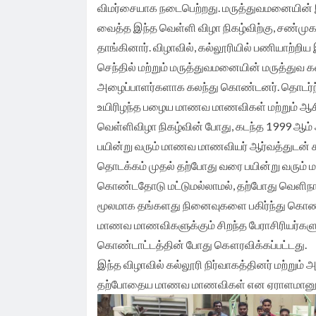
விமர்சையாக நடைபெற்றது. மருத்துவமனையின் இயக்
வைத்த இந்த வெள்ளி விழா நிகழ்விற்கு, சண்முகா
தாங்கினார். விழாவில், கல்லூரியில் பணியாற்றி
செந்தில் மற்றும் மருத்துவமனையின் மருத்துவ கண
அழைப்பாளர்களாக கலந்து கொண்டனர். தொடர்ந
உயிரிழந்த பழைய மாணவ மாணவிகள் மற்றும் ஆசிர
வெள்ளிவிழா நிகழ்வின் போது, கடந்த 1999 ஆம
பயின்று வரும் மாணவ மாணவியர் ஆர்வத்துடன் 
தொடக்கம் முதல் தற்போது வரை பயின்று வரும
கொண்டதோடு மட்டுமல்லாமல், தற்போது வெளிநாட
மூலமாக தங்களது நினைவுகளை பகிர்ந்து கொண்
மாணவ மாணவிகளுக்கும் சிறந்த பேராசிரியர்களு
கொண்டாட்டத்தின் போது கௌரவிக்கப்பட்டது.
இந்த விழாவில் கல்லூரி நிர்வாகத்தினர் மற்
தற்போதைய மாணவ மாணவிகள் என ஏராளமானூர