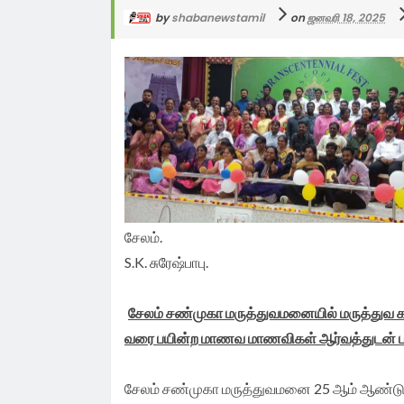
by
shabanewstamil
on
ஜனவரி 18, 2025
உள்ளதாகவும் வேதனை.
காய்கறிகள், பழங்கள், தானியங்கள் மற்றும் பி
அறநிலையத் துறையை கண்டித்து சேலத்தில் இ
அனைத்து கட்சி கூட்ட வேண்டும். விவசாய சங
சேலம் மத்திய சட்டக் கல்லூரியில் நுகர்வோர்
பொருட்களை ஏற்றி வரும் கனரக சரக்கு வா
முன்னணி சார்பில் மாபெரும் கண்டன ஆர்ப்பாட்
பிரதிநிதிகளின் கருத்துகளை கேட்டு அதன்
நீதிமன்றங்களுக்குப் பதிலாக சிறப்பு மருத்துவ
தமிழக விவசாயிகள் நலன் கருதி, காவிரி ஆற்ற
நாங்கள் தடுத்து நிறுத்துவோம். தமிழக விவச
அடிப்படையில் தமிழகத்தின் உரிமையை கர்நாக
தீர்ப்பாயங்களை அமைத்தல் தொடர்பாக சேலம் 
குறுக்கே மேகதாட்டில் கர்நாடகா அரசு அணை 
கர்நாடகாவிற்கு மின்சாரத்தை நிறுத்துங்கள். க
சங்க மாநிலத் தலைவர் வேலுச்சாமி கர்நாடக
இருந்து நிலைநாட்ட வேண்டும். தமிழகம் விவ
கொள்கை சீர்திருத்தத்தை முன்னெடுத்தல் நிக
கூடாது, மீறினால் டெல்டா பாசன பகுதி முற்றி
நீருக்காக தமிழக முதல்வருக்கு விவசாயிகள் 
ஐ.யூ.எம்.எல் கட்சிக்கு அமைச்சர் பொறுப்பு வழ
முதலமைச்சருக்கு கடும் எச்சரிக்கை.
சங்க மாநிலத் தலைவர் வேலுச்சாமி தமிழக மு
பாலைவனமாக மாறிவிடும். தமிழ்நாட்டிற்கு உ
அதிரடி வேண்டுகோள்.
தமிழக முதல்வர் விஜய் அவர்களுக்கு நன்றி தெ
தமிழக போக்குவரத்து துறை அமைச்சர் விஜய்
வலியுறுத்தல்.
காவிரி பங்கீட்டு உரிமை தண்ணீரை கர்நாடகா
தீர்மானம்..!
பார்த்திபன் அவர்களை மரியாதை நிமித்தமாக 
சேலம் கெங்கவல்லியில் அம்பேத்கர் சிலை விவ
அரசு,தினந்தோறும் விகிதாசார அடிப்படையில
சேலம் வெள்ளி கொலுசு உற்பத்தியாளர்கள் 
தொடர்பாக தமிழக முதலமைச்சர் நடவடிக்கை 
தமிழக விவசாயிகளின் கோரிக்கையை முழு
சேலம்.
தமிழ்நாட்டிற்கு காவிரி உரிமை பங்கீட்டு தண்
நல சங்க தலைவர்.
வேண்டும். சேலத்தில் இந்திய குடியரசு கட்சி சார
ஏற்று அறிவிப்பு வெளியிடாதது, தமிழக விவசா
S.K. சுரேஷ்பாபு.
பாசனத்திற்கு திறந்துவிட வேண்டும். இரு மாந
மாபெரும் கண்டன ஆர்ப்பாட்டம்.
மிகப்பெரிய ஏமாற்றத்தை ஏற்படுத்தி உள்ளதா
முதல்வர்கள் சந்திப்பின் போது ஆக 3ம் தேதி 
அரசுக்கு தமிழக விவசாயிகள் சங்க மாநிலத் 
சேலம் சண்முகா மருத்துவமனையில் மருத்துவ 
வரை பயின்ற மாணவ மாணவிகள் ஆர்வத்துடன் பங
முதலமைச்சர் தீர்க்கமாக வலியுறுத்த தமிழக
வேலுச்சாமி கருத்து.
விவசாயிகள் சங்க மாநில தலைவர் வேலுச்சாம
சேலம் சண்முகா மருத்துவமனை 25 ஆம் ஆண்டு வ
வேண்டுகோள்.