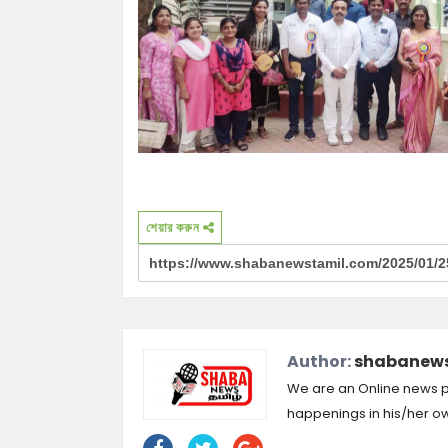
শেয়ার করুন
Author:
shabanews
We are an Online news por
happenings in his/her own