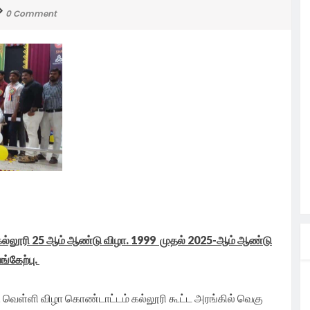
0 Comment
ற
ந்து
்க
கனங்களை
டம்.
த்
ின்
ாயிகள்
ாவிடம்
முக்கிய
கட்டக்
ாவிரி
சாயிகள்
ழ்வு.
லும் வறண்ட
சங்கம்
ங்கிய
தல்வருக்கு
ண்டான
ரிவித்து
 தமிழன்
சந்தித்த
காரம்
் முறையாக
கைவினைஞர்
எடுக்க
மையாக
ணீரை
்பில்
யிகளுக்கு
ில
க TVK
தமிழக
தலைவர்
கல்லூரி 25 ஆம் ஆண்டு விழா. 1999 முதல் 2025-ஆம் ஆண்டு
்கேற்பு.
ி
ெள்ளி விழா கொண்டாட்டம் கல்லூரி கூட்ட அரங்கில் வெகு