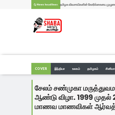
ஆணவக் கொலைகள் தடுப்புச் சட்டத்திற்கான
News headlines
ஆணையத்திடம் சேலம் சென்ட்ரல் சட்டக்கல்லுார
தமிழக எதிர்க்கட்சித் தலைவர் உதயநிதி கைது.
பரிந்துரைகள் சமர்ப்பிக்கப்பட்டது.
அரியானூரில் சாலை மறியலில் ஈடுபட்ட திமுகவ
தமிழக விவசாயிகளின் வாழ்வாதாரம் மற்றும்
சேலம் கோவை தேசிய நெடுஞ்சாலையில் போக்
உரிமைக்காக தமிழக முதல்வர் ஆர்வம் காட்டாம
சேலத்தில் ஆடிப்பெருக்கு நன்னாளில் அம்மனுக
பாதிப்பு.
எதிர்க்கட்சி தலைவர் மற்றும் எதிர் கட்சி சட்டம
மாற்றி சிறப்பு வழிபாடு.. அங்காளம்மனின் அதி 
காவிரி தாயே வாழ்க வளமுடன்...என ஆடிப்பெரு
உறுப்பினர்களை கைது செய்வதில் மட்டும் ஏன
பக்தரின் சிறப்பு வழிபாட்டால் பக்தர்கள் நெகிழ்ச்
வாழ்த்துக்களை தெரிவித்துள்ளார் உழவர் பெர
மேகதாது மற்றும் காவிரி நீர் பங்கீட்டு விவகாரம்
ஆர்வம் காட்டுவது ஏன் ??? .தமிழக விவசாயிக
நாராயணசாமி நாயுடுவின் தமிழக விவசாயிகள
தமிழகத்திற்கு துரோகம் இழைத்து வரும் கர
கர்நாடகா அணைகளில் இருந்து தமிழகத்திற்க
மாநில தலைவர் வேலுச்சாமி தமிழக முதலமைச்
மாநில தலைவர் வேலுச்சாமி.
கண்டித்து வரும் 13-ஆம் தேதி கர்நாடகாவில் 
திறந்து விட முடியாது என கை விரிப்பு.கர்நாடக
கர்நாடக விளைப் பொருட்களை ஏற்றி வரும் ல
COVER
இந்தியா
உலகம்
தமிழகம்
சினிமா
சரமாரி கேள்வி. இதுகுறித்து தமிழக விவசாயி
தமிழகம் வழியாக செல்லும் அனைத்து அத்தி
முறையீடு செய்வதால் எந்த ஒரு பலனும் இல்லை
தடுத்து நிறுத்தும் போராட்டத்திற்கு, காவல்த
சேலம் மாமன்ற கூட்டத்தில், திமுக மேயரால்
சேலம் சண்முகா மருத்துவம
பதில் கூற வேண்டும் என்றும் முதல்வருக்கு வலி
சேவைகளும் தடுத்து நிறுத்தும் மிகப்பெரிய போ
தமிழ்நாடு அரசு தான் விரைந்து உச்சநீதிமன்றம
மறுக்கப்பட்ட நிலையில், சாலையை மறித்து ஆர்ப
தொடர்ச்சியாக அவமதிக்கப்படும் பெண் துண
நாட்டின் உயரிய விருதான பத்மஸ்ரீ விருது பெற்
ஆண்டு விழா. 1999 முதல்
தமிழக விவசாயிகள் சங்க மாநில தலைவர் வேல
வேண்டும். டி.கே.சிவகுமாருக்கு தமிழக விவச
நடத்த முயன்ற தமிழக விவசாயிகள் சங்க மாந
சாரதா தேவி மாணிக்கம். சேலம் மாநகர மேயர்
மாநகருக்கு பெருமை சேர்த்த சிற்ப ஸ்தபதி. சே
மேகதாது அணை விவகாரம். வரும் 30.07.202
மிகக் கடுமையான எச்சரிக்கை.
சங்க மாநில தலைவர் வேலுச்சாமி பதிலடி.
தலைவர் வேலுசாமியை போலீசார் கைது ஆக ச
அநாகரிக செயல் குறித்து தமிழக முதல்வரின்
மாவட்ட தமிழ் மாநில காங்கிரஸ் நிர்வாகிகள் சந
கர்நாடகாவில் உற்பத்தி செய்யப்பட்டு தமிழகத்த
இந்துக் கடவுள்களை தரிசிக்க பக்தர்களை
மாணவ மாணவிகள் ஆர்வத்து
வற்புறுத்தியதால் பரபரப்பு.
கவனத்திற்கு கொண்டு சென்று புகார் அளிக்க
மரியாதை
விற்பனைக்காகக் கொண்டு வரப்படும் பூக்கள்,
வாடிக்கையாளர்களாக பாவிக்கும் இந்து சமய
மேகதாது விவகாரம் தொடர்பாக தமிழக முதல்வ