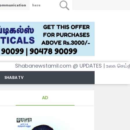
ommunication
habanewstamil.com @ UPDATES | உலக செய்திகள் அ
SHABA TV
AD