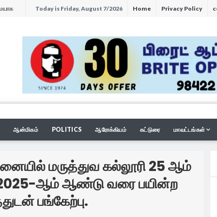
Today is Friday, August 7/2026
Home
Privacy Policy
c
ி சார்பில்
 சேலம்
ினர்.
குவரத்து
ல்,
்கு தாலி
ன்ற
தீவிர
க்கு நல்
் இத்தனை
சி....
ுந்தலைவர்
.
S
ள் சங்க
் சங்க
்நாடக அரசை
ு தண்ணீர்
சருக்கு
இருந்து
ா அரசு மேல்
ாரிகளை
ஆன்மிகம்
POLITICS
ஆரோக்கியம்
கட்டுரை
மாவட்டங்கள்
களுக்கு
யாவசிய
,.
ுறை அனுமதி
னையில் மருத்துவ கல்லூரி 25 ஆம்
யுறுத்தல்.
ராட்டம்.
் நாட
்பாட்டம்
ை மேயர்
று மாங்கனி
 2025-ஆம் ஆண்டு வரை பயின்ற
ுச்சாமி
ாயிகள்
ிலத்
 இன்
லம்
6 முதல்,
ொல்லி
்தித்து
ில்
டன் பங்கேற்பு.
ர்