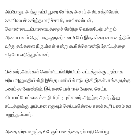
சங்க மாநில தலைவர் வேலுச்சாமி வேண்டுகோள்.
அப்போது, அங்கு நம்பியூரை சேர்ந்த அசரப் அலி, சக்திவேல்,
கோபியைச் சேர்ந்த மாரிச்சாமி, மணிகண்டன்,
கொண்டையம்பாளையத்தைச் சேர்ந்த வெங்கடேஷ் மற்றும்
அடையாளம் தெரியாத ஒருவர் என 6 பேர் இருசக்கர வாகனத்தில்
வந்து தங்களை நிருபர்கள் என்று கூறிக்கொண்டு தோட்டத்தை
வீடியோ எடுத்துள்ளனர்.
பின்னர், அவர்கள் வெள்ளியங்கிரியிடம், சட்டத்துக்கு புறம்பாக
உரிய அனுமதியின்றி இங்கு பணியில் ஈடுபடுகிறீர்கள். எங்களுக்கு
பணம் தரவேண்டும். இல்லையென்றால் வேலை செய்ய
விடமாட்டோம் எனக்கூறி மிரட்டியுள்ளனர். அதற்கு அவர், இது
சட்டத்துக்கு புறம்பான எதுவும் செய்யவில்லை எனக்கூறி பணம் தர
மறுத்துள்ளார்.
அதை ஏற்க மறுத்த 6 பேரும் பணத்தை ஏற்பாடு செய்து