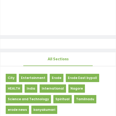
All Sections
City
Entertainment
Erode
Erode East bypoll
HEALTH
India
International
Nagore
Science and Technology
Spiritual
Tamilnadu
erode news
kanyakumari