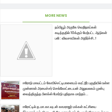
MORE NEWS
நம்பியூர் அருகே வெறிநாய்கள்
கடித்ததில் 10க்கும் மேற்பட்ட ஆடுகள்
பலி : விவசாயிகள் அதிர்ச்சி..!
ஈரோடு மாவட்டம் கோபிசெட்டிபாளையம் கரட்டூர் பகுதியில் உள்ள
முன்னாள் அமைச்சர் செங்கோட்டையன் அலுவலகம் முன்பு
வைத்திருந்த பிளக்ஸ் போர்டு புதிதாக மாற்றம்...
ஈரோட்டில் த.மா.கா.வுடன் காமராஜர் மக்கள் கட்சியை