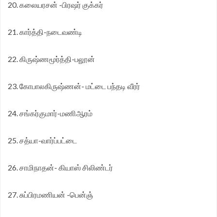
20. கலையரசன் -பிரஷர் குக்கர்
21. கார்த்தி-நடைவண்டி
22. கிருஷ்ணமூர்த்தி-பலூன்
23. கோபாலகிருஷ்ணன்- மட்டை பந்தடி வீரர்
24. சங்கர்குமார்-மணிஆரம்
25. சத்யா-வார்ப்பட்டை
26. சாமிநாதன்- கியாஸ் சிலிண்டர்
27. சுப்பிரமணியன் -பென்ஞ்