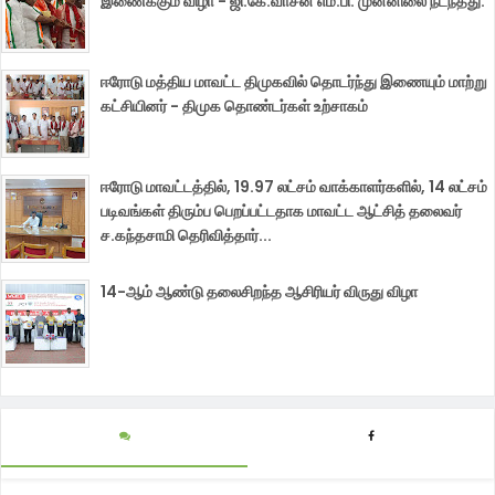
இணைக்கும் விழா - ஜி.கே.வாசன் எம்.பி. முன்னிலை நடந்தது.
ஈரோடு மத்திய மாவட்ட திமுகவில் தொடர்ந்து இணையும் மாற்று
கட்சியினர் - திமுக தொண்டர்கள் உற்சாகம்
ஈரோடு மாவட்டத்தில், 19.97 லட்சம் வாக்காளர்களில், 14 லட்சம்
படிவங்கள் திரும்ப பெறப்பட்டதாக மாவட்ட ஆட்சித் தலைவர்
ச.கந்தசாமி தெரிவித்தார்...
14-ஆம் ஆண்டு தலைசிறந்த ஆசிரியர் விருது விழா