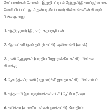
வேட்பாளர்கள் கொண்ட இறுதி பட்டியல் நேற்று அதிகாரப்பூர்வமாக
முதலமைச்சர் தீர்க்கமாக வலியுறுத்த தமிழக விவசாயிகள்
வெளியிடப்பட்டது. அதன்படி, வேட்பாளர் சின்னங்களின் விவரம்
பின்வருமாறு:-
சங்க மாநில தலைவர் வேலுச்சாமி வேண்டுகோள்.
1. சந்திரகுமார் (திமுக) - உதயசூரியன்
2. சீதாலட்சுமி (நாம் தமிழர் கட்சி) -ஒலிவாங்கி (மைக்)
3. முனி ஆறுமுகம் (பாரதிய பிரஜா ஐக்கிய கட்சி) -மின்கல
விளக்கு
4. ஆனந்த் சுப்ரமணி (மறுமலர்ச்சி ஜனதா கட்சி) -மின் கம்பம்
5. கந்தசாமி (நாடாளும் மக்கள் கட்சி) ஆட்டோ ரிக்ஷா
6. சவிக்கா (சமானிய மக்கள் நலக்கட்சி) -மோதிரம்