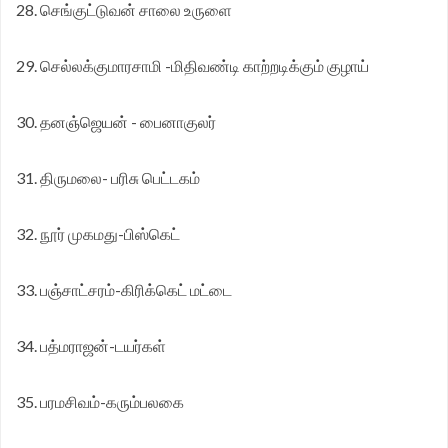
28. செங்குட்டுவன் சாலை உருளை
29. செல்லக்குமாரசாமி -மிதிவண்டி காற்றடிக்கும் குழாய்
30. தனஞ்ஜெயன் - பைனாகுலர்
31. திருமலை- பரிசு பெட்டகம்
32. நூர் முகமது-பிஸ்கெட்
33. பஞ்சாட்சரம்-கிரிக்கெட் மட்டை
34. பத்மராஜன்-டயர்கள்
35. பரமசிவம்-கரும்பலகை