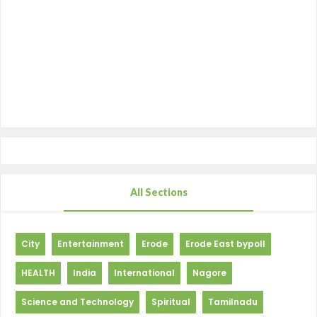
All Sections
City
Entertainment
Erode
Erode East bypoll
HEALTH
India
International
Nagore
Science and Technology
Spiritual
Tamilnadu