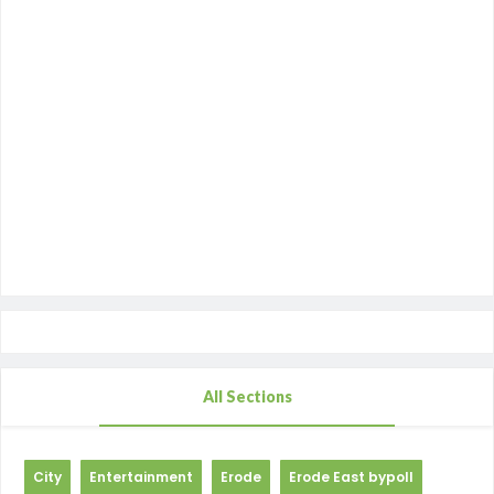
All Sections
City
Entertainment
Erode
Erode East bypoll