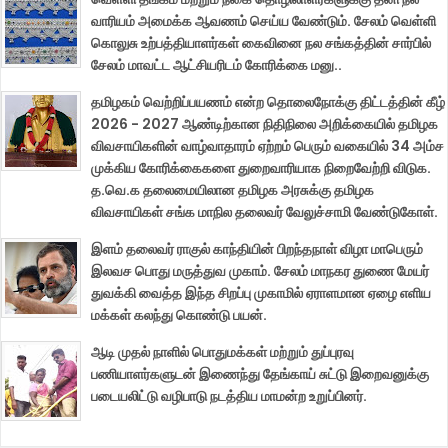
வாரியம் அமைக்க ஆவணம் செய்ய வேண்டும். சேலம் வெள்ளி
கொலுசு உற்பத்தியாளர்கள் கைவினை நல சங்கத்தின் சார்பில்
சேலம் மாவட்ட ஆட்சியரிடம் கோரிக்கை மனு..
தமிழகம் வெற்றிப்பயணம் என்ற தொலைநோக்கு திட்டத்தின் கீழ்
2026 - 2027 ஆண்டிற்கான நிதிநிலை அறிக்கையில் தமிழக
விவசாயிகளின் வாழ்வாதாரம் ஏற்றம் பெரும் வகையில் 34 அம்ச
முக்கிய கோரிக்கைகளை துறைவாரியாக நிறைவேற்றி விடுக.
த.வெ.க தலைமையிலான தமிழக அரசுக்கு தமிழக
விவசாயிகள் சங்க மாநில தலைவர் வேலுச்சாமி வேண்டுகோள்.
இளம் தலைவர் ராகுல் காந்தியின் பிறந்தநாள் விழா மாபெரும்
இலவச பொது மருத்துவ முகாம். சேலம் மாநகர துணை மேயர்
துவக்கி வைத்த இந்த சிறப்பு முகாமில் ஏராளமான ஏழை எளிய
மக்கள் கலந்து கொண்டு பயன்.
ஆடி முதல் நாளில் பொதுமக்கள் மற்றும் துப்புரவு
பணியாளர்களுடன் இணைந்து தேங்காய் சுட்டு இறைவனுக்கு
படையலிட்டு வழிபாடு நடத்திய மாமன்ற உறுப்பினர்.