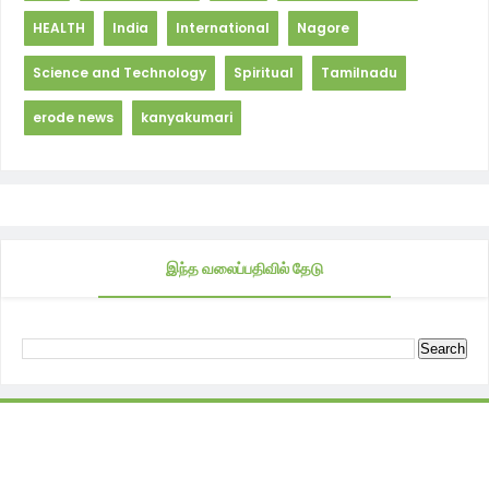
HEALTH
India
International
Nagore
Science and Technology
Spiritual
Tamilnadu
erode news
kanyakumari
இந்த வலைப்பதிவில் தேடு