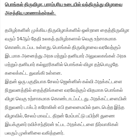
பொங்கல் திருவிழா. பாரம்பரிய உடையில் வந்திருந்து விழாவை
சங்க மாநில தலைவர் வேலுச்சாமி வேண்டுகோள்.
நினைவாகவும் மொத்தம் ரூ. 22,500 ரொக்கப் பரிசு
அசத்திய மாணாக்கர்கள்.
வழங்கப்பட்டது.
தமிழர்களின் முக்கிய திருவிழாக்களில் ஒன்றான தைத்திருவிழா
வரும் 14ஆம் தேதி உலகத் தமிழர்களால் வெகு உற்சாகமாக
கொண்டாடப்பட உள்ளது. பொங்கல் திருவிழாவை வரவேற்கும்
இடமாக அனைத்து அரசு மற்றும் தனியார் அலுவலகங்கள் அரசு
மற்றும் தனியார் கல்லூரிகளில் பொங்கல் விழா தற்பொழுதே
கலைக்கட்ட துவங்கி உள்ளன.
இதன் ஒரு பகுதியாக சேலம் ஜென்னிஸ் கல்வி அறக்கட்டளை
நிறுவனத்தில் தைத்திங்களை வரவேற்கும் விதமாக பொங்கல்
விழா வெகு உற்சாகமாக கொண்டாடப்பட்டது. அறக்கட்டளையின்
நிறுவனர் டாக்டர் கரோலின் எபி தலைமையில் நடைபெற்ற இந்த
விழாவில், சேலம் மாவட்ட திறன் மேம்பாட்டு பயிற்சி துணை
இயக்குனர் ரவிச்சந்திரன் உட்பட அறக்கட்டளை நிர்வாகிகள்
பலரும் முன்னிலை வகித்தனர்.