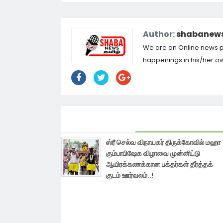
Author:
shabanews
We are an Online news por
happenings in his/her own
ஸ்ரீ செல்வ விநாயகர் திருக்கோவில் மஹா
கும்பாபிஷேக விழாவை முன்னிட்டு
ஆயிரக்கணக்கான பக்தர்கள் தீர்த்தக்
குடம் ஊர்வலம்..!