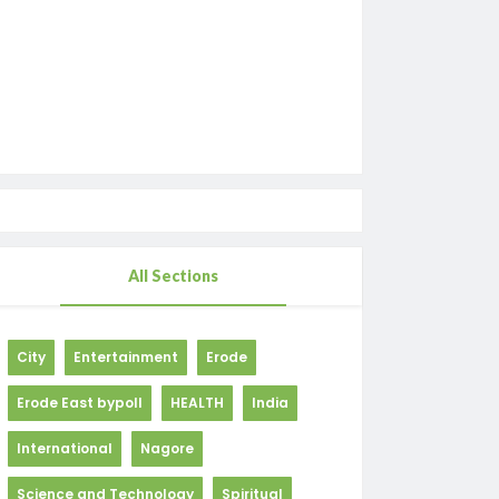
All Sections
City
Entertainment
Erode
Erode East bypoll
HEALTH
India
International
Nagore
Science and Technology
Spiritual