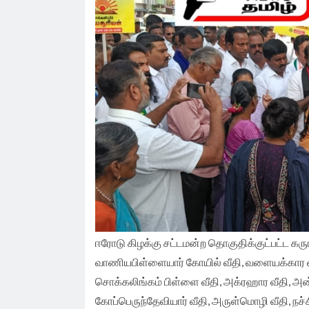
விவசாயிகள் சங்க மாநில தலைவர் வேலுச்சாம
வேண்டுகோள்.
ஈரோடு கிழக்கு சட்டமன்ற தொகுதிக்குட்பட்ட கருங
வாணியபிள்ளையார் கோயில் வீதி, வளையக்கார வீதி,
சொக்கலிங்கம் பிள்ளை வீதி, அக்ரஹார வீதி, அன்
கோப்பெருந்தேவியார் வீதி, அருள்மொழி வீதி, நச்ச