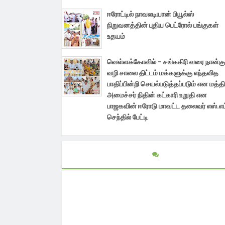
ஈரோட்டில் நாவலடியான் பியூல்ஸ்
நிறுவனத்தின் புதிய பெட்ரோல் பங்குகள்
உதயம்
வெள்ளக்கோவில் - சங்ககிரி வரை நான்கு
வழி சாலை திட்டம் மக்களுக்கு எந்தவித
பாதிப்பின்றி செயல்படுத்தப்படும் என மத்த
அமைச்சர் நிதின் கட்காரி உறுதி என
பாஜகவின் ஈரோடு மாவட்ட தலைவர் எஸ்.எம
செந்தில் பேட்டி