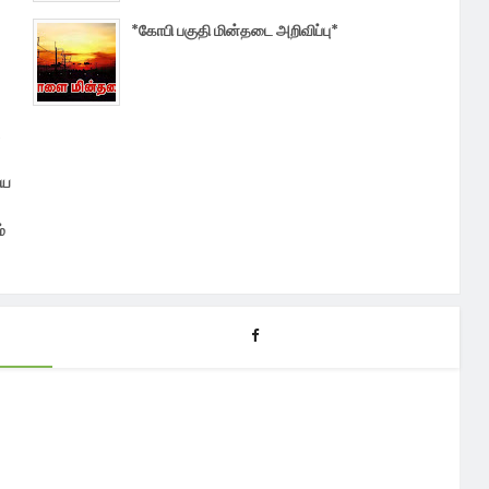
*கோபி பகுதி மின்தடை அறிவிப்பு*
ிய
்