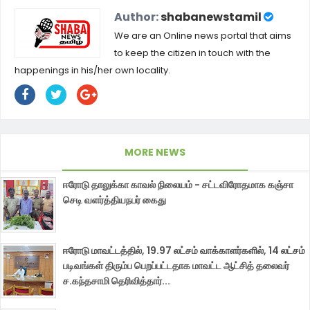
Author:
shabanewstamil
We are an Online news portal that aims
to keep the citizen in touch with the
happenings in his/her own locality.
MORE NEWS
ஈரோடு தாலுக்கா காவல் நிலையம் - சட்டவிரோதமாக கஞ்சா
செடி வளர்த்தியநபர் கைது
ஈரோடு மாவட்டத்தில், 19.97 லட்சம் வாக்காளர்களில், 14 லட்சம்
படிவங்கள் திரும்ப பெறப்பட்டதாக மாவட்ட ஆட்சித் தலைவர்
ச.கந்தசாமி தெரிவித்தார்...