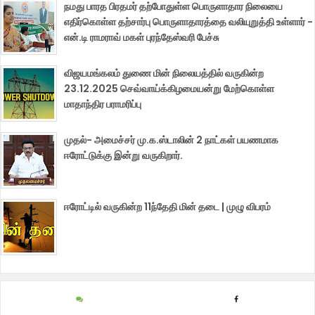
நமது பாரத பிரதமர் தற்போதுள்ள பொருளாதார நிலையை
எதிர்கொள்ள தற்சார்பு பொருளாதாரத்தை வலியுறுத்தி உள்ளார் -
என்.டி ராமராவ் மகள் புரந்தேஸ்வரி பேச்சு
விஜயமங்கலம் துணை மின் நிலையத்தில் வருகின்ற
23.12.2025 செவ்வாய்க்கிழமையன்று மேற்கொள்ள
மாதாந்திர பராமரிப்பு
முதல்- அமைச்சர் மு.க.ஸ்டாலின் 2 நாட்கள் பயணமாக
ஈரோட்டுக்கு இன்று வருகிறார்.
ஈரோட்டில் வருகின்ற 11ந்தேதி மின் தடை | முழு விபரம்