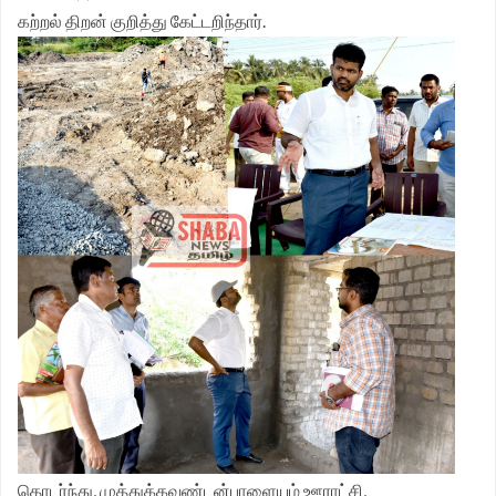
கற்றல் திறன் குறித்து கேட்டறிந்தார்.
தொடர்ந்து, முத்துக்கவுண்டன்பாளையம் ஊராட்சி,