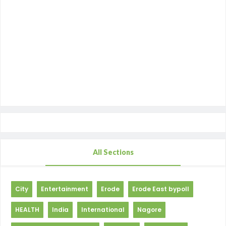
All Sections
City
Entertainment
Erode
Erode East bypoll
HEALTH
India
International
Nagore