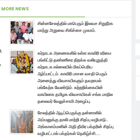
MORE NEWS
சின்னசேலத்தில் மாபெரும் இலவச சிறுநீரக
மாற்று அறுவை சிகிச்சை முகாம்.
ி.
கர்நாடக அணைகளில் உள்ள காவிரி உரிமை
பங்கிட்டு தண்ணீரை திறக்க வலியுறுத்தி
்
கர்நாடக எல்லையில் மிகப்பெரிய
ஆர்ப்பாட்டம். காவிரி பாசன வசதி பெரும்
அனைத்து விவசாயிகளும் தவறாமல்
பங்கேற்க வேண்டும். சுற்றறிக்கையின்
வாயிலாக தமிழக விவசாயிகள் சங்க மாநில
தலைவர் வேலுச்சாமி அழைப்பு.
சேலத்தில் ஆடிப்பெருக்கு நன்னாளில்
அம்மனுக்கு தாலி மாற்றி சிறப்பு வழிபாடு..
அங்காளம்மனின் அதி தீவிர பக்தரின் சிறப்பு
வழிபாட்டால் பக்தர்கள் நெகிழ்ச்சி....