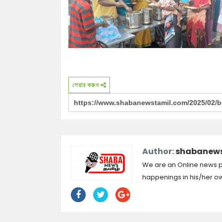
শেয়ার করুন
Author:
shabanews
We are an Online news por
happenings in his/her own