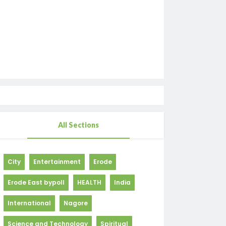
All Sections
City
Entertainment
Erode
Erode East bypoll
HEALTH
India
International
Nagore
Science and Technology
Spiritual