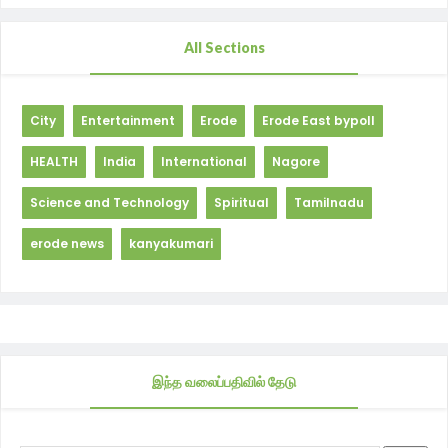
All Sections
City
Entertainment
Erode
Erode East bypoll
HEALTH
India
International
Nagore
Science and Technology
Spiritual
Tamilnadu
erode news
kanyakumari
இந்த வலைப்பதிவில் தேடு