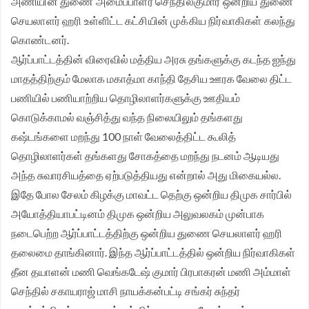
அணியின் துணை அமைப்பாளர் செந்தில்குமார் ஒன்றிய துணை
செயலாளர் ஹரி உள்ளிட்ட கட்சியின் முக்கிய நிர்வாகிகள் கலந்து
கொண்டனர்.
ஆர்ப்பாட்டத்தின் விரைவில் மத்திய அரசு தங்களுக்கு கடந்த ஐந்து
மாதத்திற்கும் மேலாக மகாத்மா காந்தி தேசிய ஊரக வேலை திட்ட
பணியில் பணியாற்றிய தொழிலாளர்களுக்கு ஊதியம்
கொடுக்காமல் வஞ்சித்து வந்த நிலையிலும் தங்களது
கஷ்டங்களை மறந்து 100 நாள் வேலைத்திட்ட கூலித்
தொழிலாளர்கள் தங்களது சோகத்தை மறந்து நடனம் ஆடியது
அந்த சுவாரசியத்தை ஏற்படுத்தியது என்றால் அது மிகையல்ல.
இதே போல சேலம் கிழக்கு மாவட்ட தெற்கு ஒன்றிய திமுக சார்பில்
அயோத்தியாபட்டினம் திமுக ஒன்றிய அலுவலகம் முன்பாக
நடைபெற்ற ஆர்ப்பாட்டத்திற்கு ஒன்றிய துணை செயலாளர் ஹரி
தலைமை தாங்கினார். இந்த ஆர்ப்பாட்டத்தில் ஒன்றிய நிர்வாகிகள்
தீன தயாளன் மணி வெங்கடேஷ் குமார் பிரபாகரன் மணி அம்மாள்
செந்தில் சகாயராஜ் மாசி நாயக்கன்பட்டி சங்கர் சுந்தர்