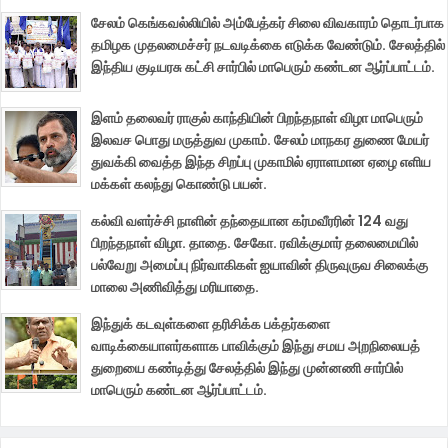
சேலம் கெங்கவல்லியில் அம்பேத்கர் சிலை விவகாரம் தொடர்பாக
தமிழக முதலமைச்சர் நடவடிக்கை எடுக்க வேண்டும். சேலத்தில்
இந்திய குடியரசு கட்சி சார்பில் மாபெரும் கண்டன ஆர்ப்பாட்டம்.
இளம் தலைவர் ராகுல் காந்தியின் பிறந்தநாள் விழா மாபெரும்
இலவச பொது மருத்துவ முகாம். சேலம் மாநகர துணை மேயர்
துவக்கி வைத்த இந்த சிறப்பு முகாமில் ஏராளமான ஏழை எளிய
மக்கள் கலந்து கொண்டு பயன்.
கல்வி வளர்ச்சி நாளின் தந்தையான கர்மவீரரின் 124 வது
பிறந்தநாள் விழா. தாதை. சேகோ. ரவிக்குமார் தலைமையில்
பல்வேறு அமைப்பு நிர்வாகிகள் ஐயாவின் திருவுருவ சிலைக்கு
மாலை அணிவித்து மரியாதை.
இந்துக் கடவுள்களை தரிசிக்க பக்தர்களை
வாடிக்கையாளர்களாக பாவிக்கும் இந்து சமய அறநிலையத்
துறையை கண்டித்து சேலத்தில் இந்து முன்னணி சார்பில்
மாபெரும் கண்டன ஆர்ப்பாட்டம்.