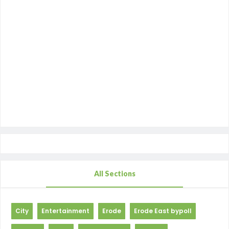
All Sections
City
Entertainment
Erode
Erode East bypoll