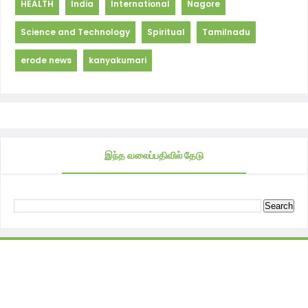
HEALTH
India
International
Nagore
Science and Technology
Spiritual
Tamilnadu
erode news
kanyakumari
இந்த வலைப்பதிவில் தேடு