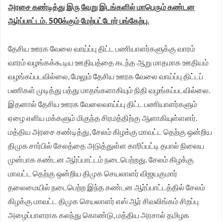
அரசை கண்டித்து இரு வேறு இடங்களில் மாபெரும் கண்டன
சங்க மாநில தலைவர் வேலுச்சாமி வேண்டுகோள்.
ஆர்ப்பாட்டம். 500க்கும் மேற்பட்டோர் பங்கேற்பு.
தேசிய ஊரக வேலை வாய்ப்பு திட்ட பணியாளர்களுக்கு வாரம்
வாரம் வழங்கக்கூடிய ஊதியத்தை கடந்த ஆறு மாதமாக ஊதியம்
வழங்கப்படவில்லை, மேலும் தேசிய ஊரக வேலை வாய்ப்பு திட்டப்
பணிகள் முடித்து பத்து மாதங்களாகியும் நிதி வழங்கப்படவில்லை.
இதனால் தேசிய ஊரக வேலைவாய்ப்பு திட்ட பணியாளர்களும்
ஏழை எளிய மக்களும் மிகுந்த சிரமத்திற்கு ஆளாகியுள்ளனர்.
மத்திய அரசை கண்டித்து, சேலம் கிழக்கு மாவட்ட தெற்கு ஒன்றிய
திமுக சார்பில் சேலத்தை அடுத்துள்ள காரிப்பட்டி தபால் நிலைய
முன்பாக கண்டன ஆர்ப்பாட்டம் நடைபெற்றது. சேலம் கிழக்கு
மாவட்ட தெற்கு ஒன்றிய திமுக செயலாளர் விஜயகுமார்
தலைமையில் நடைபெற்ற இந்த கண்டன ஆர்ப்பாட்டத்தில் சேலம்
கிழக்கு மாவட்ட திமுக செயலாளர் எஸ் ஆர் சிவலிங்கம் சிறப்பு
அழைப்பாளராக கலந்து கொண்டு, மத்திய அரசால் தமிழக