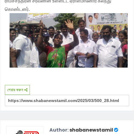
ராமச்சந்திரன் சரவணன் உள்ளிட்ட ஏராளமானோர் கலந்து
கொண்டனர்.
শেয়ার করুন
Author:
shabanewstamil