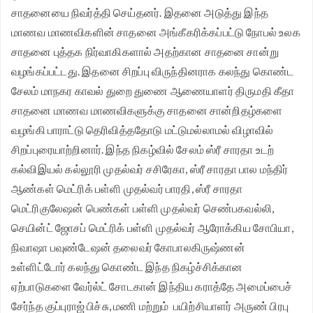
சாதனையை நிவர்த்தி செய்தனர். இதனை அடுத்து இந்த
மாணவ மாணவிகளின் சாதனை அங்கீகரிக்கப்பட்டு நோபல் உலக
சாதனை புத்தக நிர்வாகிகளால் அதற்கான சாதனை சான்று
வழங்கப்பட்டது. இதனை சிறப்பு விருந்தினராக கலந்து கொண்ட
சேலம் மாநகர காவல் துறை துணை ஆணையாளர் திருமதி கீதா
சாதனை மாணவ மாணவிகளுக்கு சாதனை சான்றிதழ்களை
வழங்கி பாராட்டு தெரிவித்ததோடு மட்டுமல்லாமல் விழாவில்
சிறப்புரையாற்றினார். இந்த நிகழ்வில் சேலம் ஸ்ரீ சாரதா உடற்
கல்விஇயல் கல்லூரி முதல்வர் சசிரேகா, ஸ்ரீ சாரதா பால மந்திர்
ஆண்கள் மெட்ரிக் பள்ளி முதல்வர் பாரதி, ஸ்ரீ சாரதா
மெட்ரிகுலேஷன் பெண்கள் பள்ளி முதல்வர் செண்பகவல்லி,
செயின்ட் ஜோசப் மெட்ரிக் பள்ளி முதல்வர் ஆரோக்கிய சோபியா,
நிவாஷா பவுண்டேஷன் தலைவர் கோபாலகிருஷ்ணன்
உள்ளிட்டோர் கலந்து கொண்ட இந்த நிகழ்ச்சிக்கான
ஏற்பாடுகளை வேர்ல்ட் சோடகான் இந்திய கராத்தே அமைப்பைச்
சேர்ந்த குப்புராஜ் பிச்சு, மணி மற்றும் பயிற்சியாளர் அருண் பிரபு