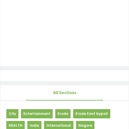
All Sections
City
Entertainment
Erode
Erode East bypoll
HEALTH
India
International
Nagore