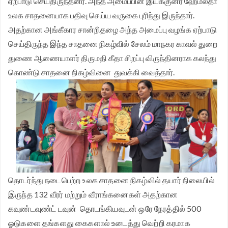
ஏற்பாடு செய்திருந்தனர். அந்த அமைப்பின் இயக்குனர் ஹேமலதா
உலக சாதனையாக பதிவு செய்ய வருகை புரிந்து இருந்தார்.
அதற்கான அங்கீகார சான்றிதழை அந்த அமைப்பு வழங்க ஏற்பாடு
செய்திருந்த இந்த சாதனை நிகழ்வில் சேலம் மாநகர காவல் துறை
துணை ஆணையாளர் திருமதி கீதா சிறப்பு விருந்தினராக கலந்து
கொண்டு சாதனை நிகழ்வினை துவக்கி வைத்தார்.
தொடர்ந்து நடைபெற்ற உலக சாதனை நிகழ்வில் தயார் நிலையில்
இருந்த 132 வீரர் மற்றும் வீராங்கனைகள் அதற்கான
கவுண்டவுண்ட் டவுன் தொடங்கியவுடன் ஒரே நேரத்தில் 500
ஓடுகளை தங்களது கைகளால் உடைத்து வெற்றி கரமாக