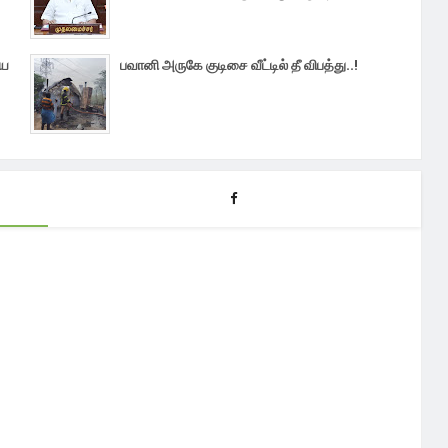
மய
பவானி அருகே குடிசை வீட்டில் தீ விபத்து..!