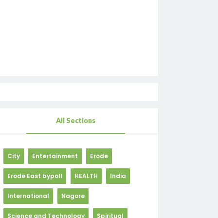
All Sections
City
Entertainment
Erode
Erode East bypoll
HEALTH
India
International
Nagore
Science and Technology
Spiritual