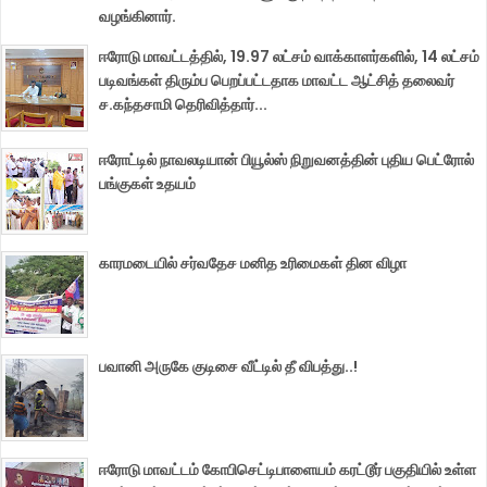
வழங்கினார்.
ஈரோடு மாவட்டத்தில், 19.97 லட்சம் வாக்காளர்களில், 14 லட்சம்
படிவங்கள் திரும்ப பெறப்பட்டதாக மாவட்ட ஆட்சித் தலைவர்
ச.கந்தசாமி தெரிவித்தார்...
ஈரோட்டில் நாவலடியான் பியூல்ஸ் நிறுவனத்தின் புதிய பெட்ரோல்
பங்குகள் உதயம்
காரமடையில் சர்வதேச மனித உரிமைகள் தின விழா
பவானி அருகே குடிசை வீட்டில் தீ விபத்து..!
ஈரோடு மாவட்டம் கோபிசெட்டிபாளையம் கரட்டூர் பகுதியில் உள்ள