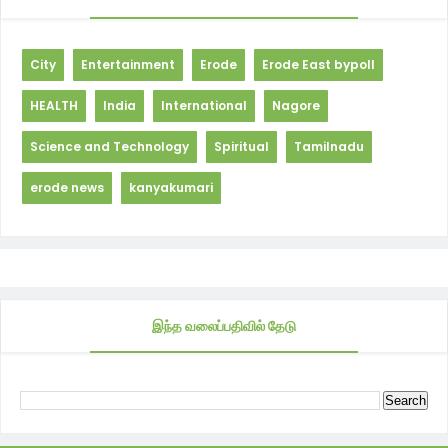
City
Entertainment
Erode
Erode East bypoll
HEALTH
India
International
Nagore
Science and Technology
Spiritual
Tamilnadu
erode news
kanyakumari
இந்த வலைப்பதிவில் தேடு