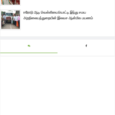
ஈரோடு ஆடி வெள்ளியையொட்டி இந்து சமய
அறநிலையத்துறையின் இலவச ஆன்மிக பயணம்