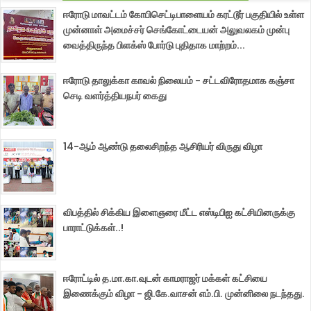
ஈரோடு மாவட்டம் கோபிசெட்டிபாளையம் கரட்டூர் பகுதியில் உள்ள
முன்னாள் அமைச்சர் செங்கோட்டையன் அலுவலகம் முன்பு
வைத்திருந்த பிளக்ஸ் போர்டு புதிதாக மாற்றம்...
ஈரோடு தாலுக்கா காவல் நிலையம் - சட்டவிரோதமாக கஞ்சா
செடி வளர்த்தியநபர் கைது
14-ஆம் ஆண்டு தலைசிறந்த ஆசிரியர் விருது விழா
விபத்தில் சிக்கிய இளைஞரை மீட்ட எஸ்டிபிஐ கட்சியினருக்கு
பாராட்டுக்கள்..!
ஈரோட்டில் த.மா.கா.வுடன் காமராஜர் மக்கள் கட்சியை
இணைக்கும் விழா - ஜி.கே.வாசன் எம்.பி. முன்னிலை நடந்தது.