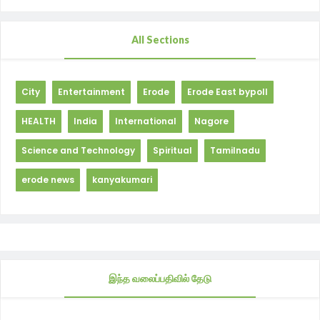
All Sections
City
Entertainment
Erode
Erode East bypoll
HEALTH
India
International
Nagore
Science and Technology
Spiritual
Tamilnadu
erode news
kanyakumari
இந்த வலைப்பதிவில் தேடு