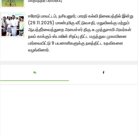
மாதாந்திர பராமரிப்பு
ஈரோடு மாவட்டம், நசியனுார், பாரதி கல்வி நிலையத்தில் இன்று
(29.11.2025) மாண்புமிகு வீட்டுவசதி, மதுவிலக்கு மற்றும்
ஆயத்தீர்வைத்துறை அமைச்சர் திரு.சு.முத்துசாமி அவர்கள்
நலம் காக்கும் ஸ்டாலின் சிறப்பு திட்ட மருத்துவ முகாமினை
பார்வையிட்டு 9 பயனாளிகளுக்கு நலத்திட்ட உதவிகளை
வழங்கினார்.