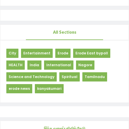
All Sections
City
Entertainment
Erode
Erode East bypoll
HEALTH
India
International
Nagore
Science and Technology
Spiritual
Tamilnadu
erode news
kanyakumari
இந்த வலைப்பதிவில் தேடு